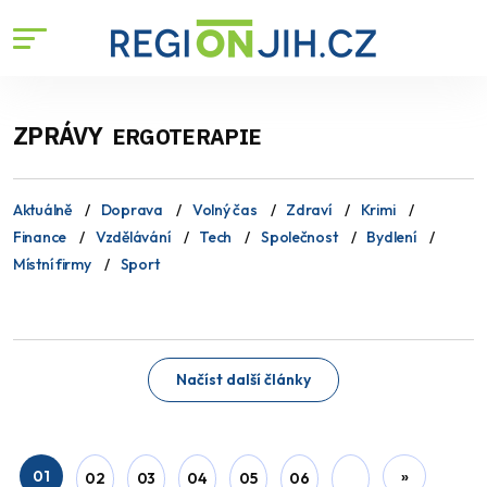
ZPRÁVY
ERGOTERAPIE
Aktuálně
Doprava
Volný čas
Zdraví
Krimi
Finance
Vzdělávání
Tech
Společnost
Bydlení
Místní firmy
Sport
Načíst další články
01
»
02
03
04
05
06