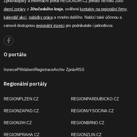
Zpravodajský a informační portál REGIONJIH.CZ přináší od roku 2000
denní zprávy
z
Jihočeského kraje
, ověřené
kontakty na regionální firmy
,
kalendář akcí
,
nabídky práce
a mnoho dalšího. Nabízí také účinnou a
cenově dostupnou
regionální inzerci
pro podnikatele i jednotlivce.
O portálu
Inzerce
Přihlášení
Registrace
Archiv Zpráv
RSS
Regionální portály
REGIONPLZEN.CZ
REGIONPARDUBICKO.CZ
REGIONZAPAD.CZ
REGIONVYSOCINA.CZ
REGIONJIH.CZ
REGIONBRNO.CZ
REGIONPRAHA.CZ
REGIONZLIN.CZ