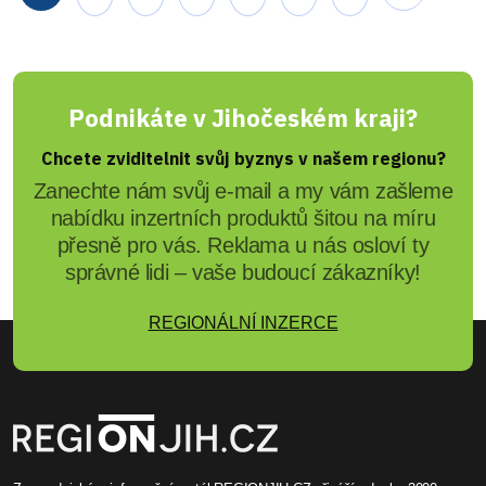
Podnikáte v Jihočeském kraji?
Chcete zviditelnit svůj byznys v našem regionu?
Zanechte nám svůj e-mail a my vám zašleme
nabídku inzertních produktů šitou na míru
přesně pro vás. Reklama u nás osloví ty
správné lidi – vaše budoucí zákazníky!
REGIONÁLNÍ INZERCE