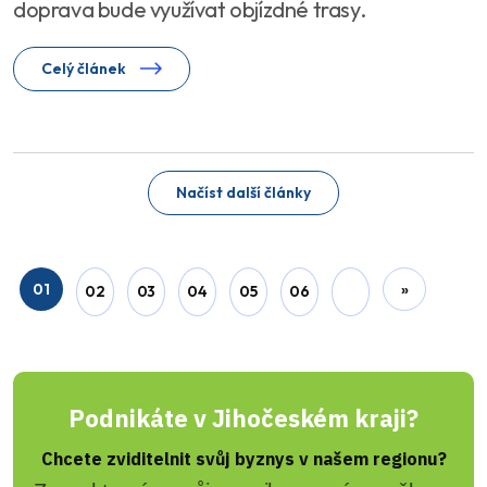
doprava bude využívat objízdné trasy.
Celý článek
Načíst další články
01
»
02
03
04
05
06
Podnikáte v Jihočeském kraji?
Chcete zviditelnit svůj byznys v našem regionu?