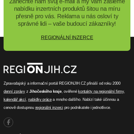
Zanechte nám svůj e-mail a my vám zašleme
nabídku inzertních produktů šitou na míru
přesně pro vás. Reklama u nás osloví ty
správné lidi – vaše budoucí zákazníky!
REGIONÁLNÍ INZERCE
Zpravodajský a informační portál REGIONJIH.CZ přináší od roku 2000
denní zprávy
z
Jihočeského kraje
, ověřené
kontakty na regionální firmy
,
kalendář akcí
,
nabídky práce
a mnoho dalšího. Nabízí také účinnou a
cenově dostupnou
regionální inzerci
pro podnikatele i jednotlivce.