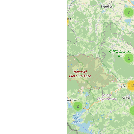
3
3
13
2
2
4
1
2