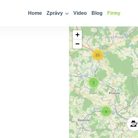
Home
Zprávy
Video
Blog
Firmy
2
+
−
25
9
2
4
4