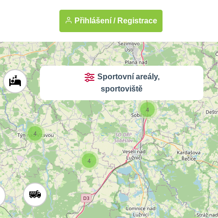
4
Přihlášení /
Registrace
2
36
Sportovní areály,
sportoviště
6
4
4
4