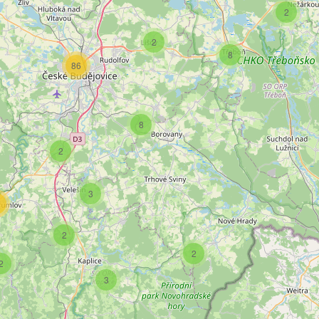
2
2
8
86
8
2
3
2
2
2
2
3