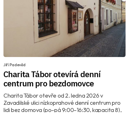
Jiří Padevěd
Charita Tábor otevírá denní
centrum pro bezdomovce
Charita Tábor otevře od 2. ledna 2026 v
Zavadilské ulici nízkoprahové denní centrum pro
lidi bez domova (po–pá 9:00–16:30, kapacita 8),
nabídne hygienu, jídlo, praní a sociální
poradenství; navazuje na plnou noclehárnu.