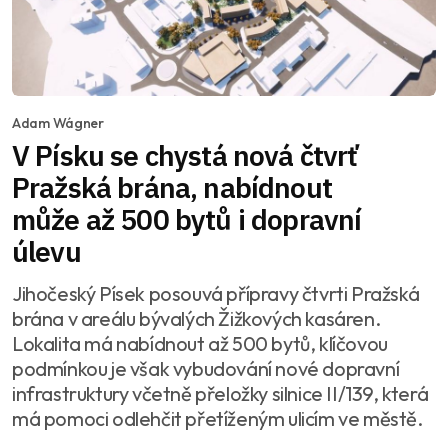
Adam Wágner
V Písku se chystá nová čtvrť
Pražská brána, nabídnout
může až 500 bytů i dopravní
úlevu
Jihočeský Písek posouvá přípravy čtvrti Pražská
brána v areálu bývalých Žižkových kasáren.
Lokalita má nabídnout až 500 bytů, klíčovou
podmínkou je však vybudování nové dopravní
infrastruktury včetně přeložky silnice II/139, která
má pomoci odlehčit přetíženým ulicím ve městě.