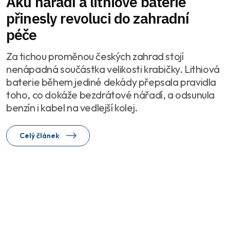
Aku nářadí a lithiové baterie
přinesly revoluci do zahradní
péče
Za tichou proměnou českých zahrad stojí
nenápadná součástka velikosti krabičky. Lithiová
baterie během jediné dekády přepsala pravidla
toho, co dokáže bezdrátové nářadí, a odsunula
benzín i kabel na vedlejší kolej.
Celý článek