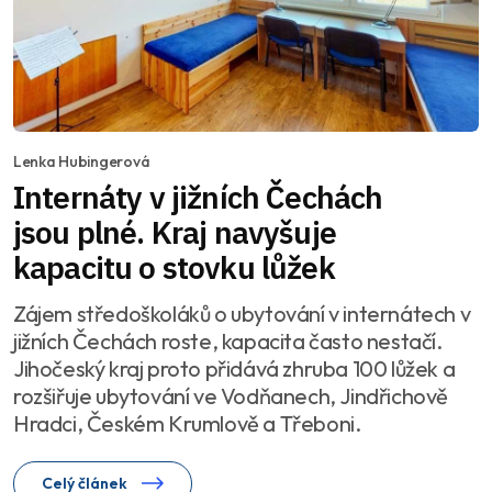
Lenka Hubingerová
Internáty v jižních Čechách
jsou plné. Kraj navyšuje
kapacitu o stovku lůžek
Zájem středoškoláků o ubytování v internátech v
jižních Čechách roste, kapacita často nestačí.
Jihočeský kraj proto přidává zhruba 100 lůžek a
rozšiřuje ubytování ve Vodňanech, Jindřichově
Hradci, Českém Krumlově a Třeboni.
Celý článek