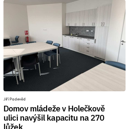
Jiří Padevěd
Domov mládeže v Holečkově
ulici navýšil kapacitu na 270
lůžek