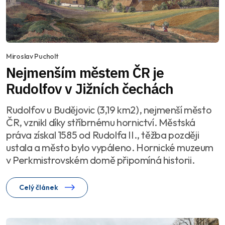
Miroslav Pucholt
Nejmenším městem ČR je
Rudolfov v Jižních čechách
Rudolfov u Budějovic (3,19 km2), nejmenší město
ČR, vznikl díky stříbrnému hornictví. Městská
práva získal 1585 od Rudolfa II., těžba později
ustala a město bylo vypáleno. Hornické muzeum
v Perkmistrovském domě připomíná historii.
Celý článek