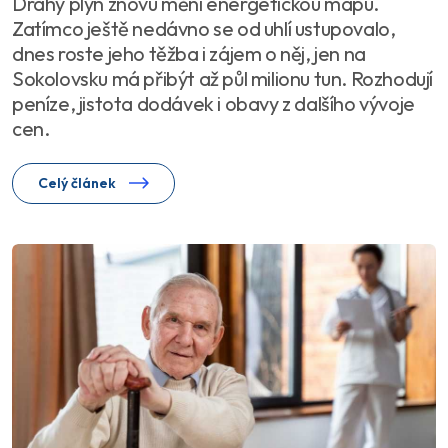
Drahý plyn znovu mění energetickou mapu.
Zatímco ještě nedávno se od uhlí ustupovalo,
dnes roste jeho těžba i zájem o něj, jen na
Sokolovsku má přibýt až půl milionu tun. Rozhodují
peníze, jistota dodávek i obavy z dalšího vývoje
cen.
Celý článek