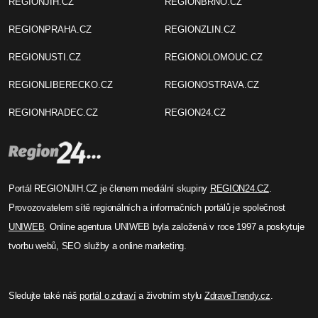
REGIONJIH.CZ
REGIONBRNO.CZ
REGIONPRAHA.CZ
REGIONZLIN.CZ
REGIONUSTI.CZ
REGIONOLOMOUC.CZ
REGIONLIBERECKO.CZ
REGIONOSTRAVA.CZ
REGIONHRADEC.CZ
REGION24.CZ
Portál REGIONJIH.CZ je členem mediální skupiny
REGION24.CZ
.
Provozovatelem sítě regionálních a informačních portálů je společnost
UNIWEB
. Online agentura UNIWEB byla založená v roce 1997 a poskytuje
tvorbu webů, SEO služby a online marketing.
Sledujte také náš
portál o zdraví
a životním stylu
ZdraveTrendy.cz
.