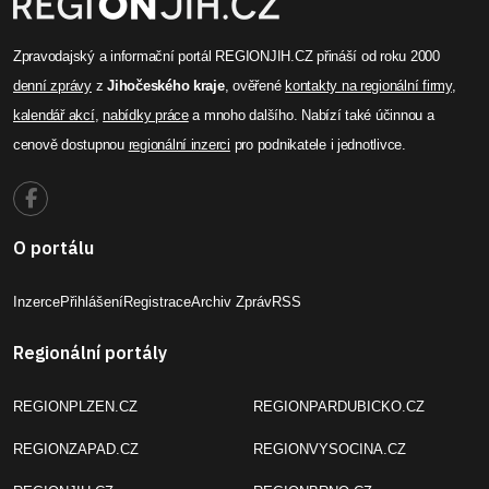
Zpravodajský a informační portál REGIONJIH.CZ přináší od roku 2000
denní zprávy
z
Jihočeského kraje
, ověřené
kontakty na regionální firmy
,
kalendář akcí
,
nabídky práce
a mnoho dalšího. Nabízí také účinnou a
cenově dostupnou
regionální inzerci
pro podnikatele i jednotlivce.
O portálu
Inzerce
Přihlášení
Registrace
Archiv Zpráv
RSS
Regionální portály
REGIONPLZEN.CZ
REGIONPARDUBICKO.CZ
REGIONZAPAD.CZ
REGIONVYSOCINA.CZ