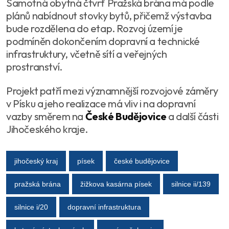
Samotná obytná čtvrť Pražská brána má podle
plánů nabídnout stovky bytů, přičemž výstavba
bude rozdělena do etap. Rozvoj území je
podmíněn dokončením dopravní a technické
infrastruktury, včetně sítí a veřejných
prostranství.
Projekt patří mezi významnější rozvojové záměry
v Písku a jeho realizace má vliv i na dopravní
vazby směrem na
České Budějovice
a další části
Jihočeského kraje.
jihočeský kraj
písek
české budějovice
pražská brána
žižkova kasárna písek
silnice ii/139
silnice i/20
dopravní infrastruktura