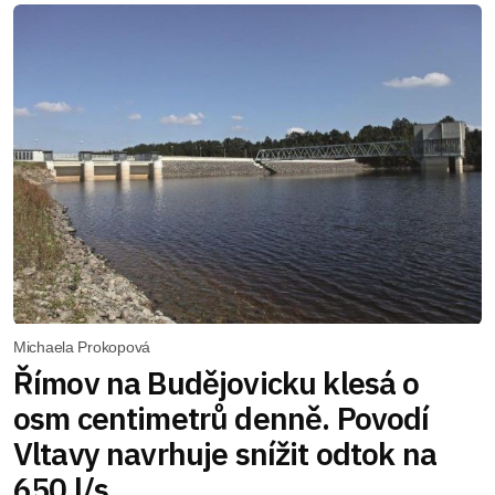
Michaela Prokopová
Římov na Budějovicku klesá o
osm centimetrů denně. Povodí
Vltavy navrhuje snížit odtok na
650 l/s