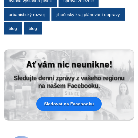
bytová výstavba písek
správa železnic
urbanistický rozvoj
jihočeský kraj plánování dopravy
blog
blog
Ať vám nic neunikne!
Sledujte denní zprávy z vašeho regionu
na našem Facebooku.
Sledovat na Facebooku