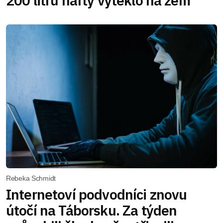
200 litrů nafty vyteklo na zem
Rebeka Schmidt
Internetoví podvodníci znovu
útočí na Táborsku. Za týden