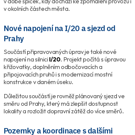
v době špiček, kdy dochází ke zpomalení provozu i
v okolních částech města.
Nové napojení na I/20 a sjezd od
Prahy
Součástí připravovaných úprav je také nové
napojení na silnici
I/20
. Projekt počítá s úpravou
křižovatky, doplněním odbočovacích a
připojovacích pruhů i s modernizací mostní
konstrukce v daném úseku.
Důležitou součástí je rovněž plánovaný sjezd ve
směru od Prahy, který má zlepšit dostupnost
lokality a rozložit dopravní zátěž do více směrů.
Pozemky a koordinace s dalšími