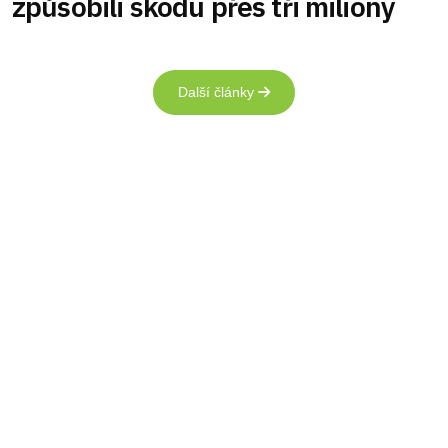
způsobili škodu přes tři miliony
Další články