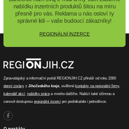
posilují roli univerzitního
centra
Počet vysokoškoláků v Česku roste a studentstvo
se omlazuje. Na konci roku 2025 studovalo na
vysokých školách 330?547 lidí, přibylo i poprvé
zapsaných. Nejrychleji rostou společenské vědy a
právo, cizinci tvoří zhruba 18?%. V Jihočeském
kraji zůstávají hlavním centrem České Budějovice.
Celý článek