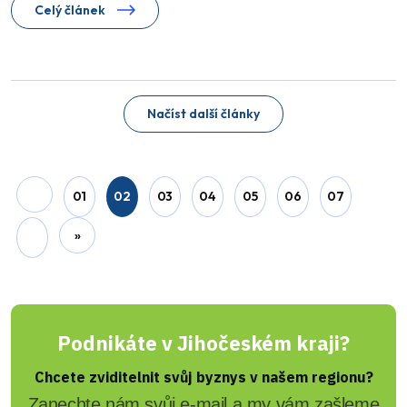
Celý článek
Jiří Padevěd
Vysokoškoláků přibývá. Jižní
Čechy drží krok a Budějovice