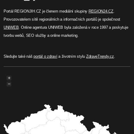
Miroslav Pucholt
Otava ve Strakonicích: výstava
přiblíží zlato, voroplavbu i
přírodní bohatství
Muzeum středního Pootaví ve Strakonicích
připravuje výstavu Otava strakonická, která od
29. dubna do 12. července 2026 představí historii
řeky od pravěku po novověk. Návštěvníci uvidí
archeologické nálezy, připomínky rýžování zlata,
voroplavby i interaktivní prvky.
Celý článek