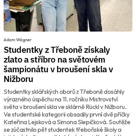
Adam Wágner
Studentky z Třeboně získaly
zlato a stříbro na světovém
šampionátu v broušení skla v
Nižboru
Studentky sklářských oborů z Třeboně dosáhly
výrazného úspěchu na 11. ročníku Mistrovství
světa v broušení skla ve sklárně Rückl v Nižboru.
Ve studentské kategorii obsadily první dvě příčky
Kateřina Lejsková a Simona Slepičková. Soutěže
se zúčastnilo pět studentek třeboňské školy a