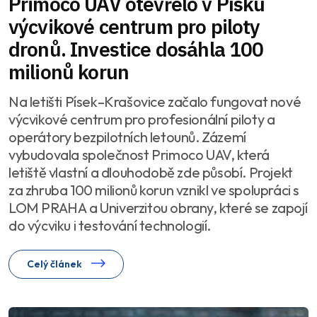
Primoco UAV otevřelo v Písku
výcvikové centrum pro piloty
dronů. Investice dosáhla 100
milionů korun
Na letišti Písek–Krašovice začalo fungovat nové
výcvikové centrum pro profesionální piloty a
operátory bezpilotních letounů. Zázemí
vybudovala společnost Primoco UAV, která
letiště vlastní a dlouhodobě zde působí. Projekt
za zhruba 100 milionů korun vznikl ve spolupráci s
LOM PRAHA a Univerzitou obrany, které se zapojí
do výcviku i testování technologií.
Celý článek