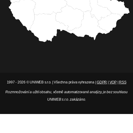
Adam Wágner
Nerudovka ve Vimperku staví