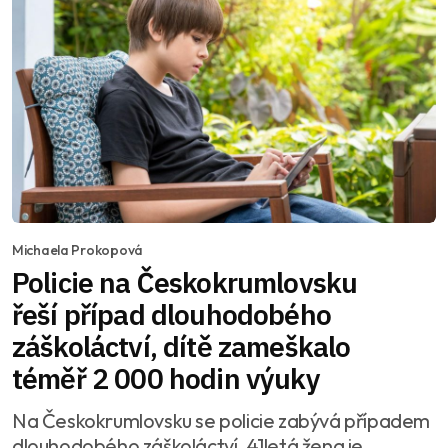
Michaela Prokopová
Policie na Českokrumlovsku
řeší případ dlouhodobého
záškoláctví, dítě zameškalo
téměř 2 000 hodin výuky
Na Českokrumlovsku se policie zabývá případem
dlouhodobého záškoláctví. 41letá žena je