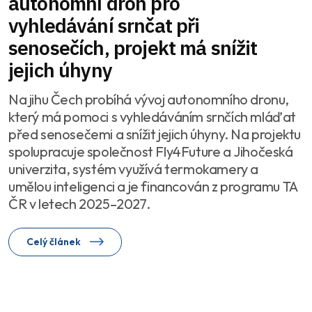
autonomní dron pro
vyhledávání srnčat při
senosečích, projekt má snížit
jejich úhyny
Na jihu Čech probíhá vývoj autonomního dronu,
který má pomoci s vyhledáváním srnčích mláďat
před senosečemi a snížit jejich úhyny. Na projektu
spolupracuje společnost Fly4Future a Jihočeská
univerzita, systém využívá termokamery a
umělou inteligenci a je financován z programu TA
ČR v letech 2025–2027.
Celý článek