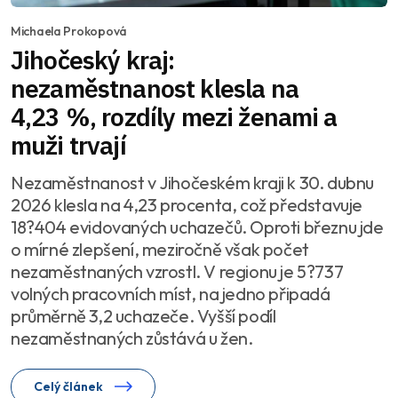
Michaela Prokopová
Jihočeský kraj:
nezaměstnanost klesla na
4,23 %, rozdíly mezi ženami a
muži trvají
Nezaměstnanost v Jihočeském kraji k 30. dubnu
2026 klesla na 4,23 procenta, což představuje
18?404 evidovaných uchazečů. Oproti březnu jde
o mírné zlepšení, meziročně však počet
nezaměstnaných vzrostl. V regionu je 5?737
volných pracovních míst, na jedno připadá
průměrně 3,2 uchazeče. Vyšší podíl
nezaměstnaných zůstává u žen.
Celý článek