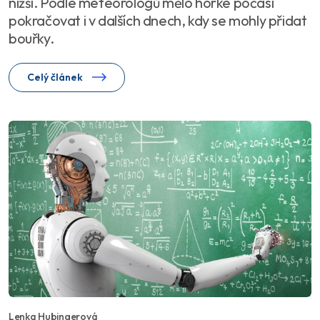
nižší. Podle meteorologů mělo horké počasí
pokračovat i v dalších dnech, kdy se mohly přidat
bouřky.
Celý článek
Lenka Hubingerová