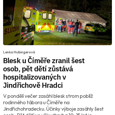
Lenka Hubingerová
Blesk u Číměře zranil šest
osob, pět dětí zůstává
hospitalizovaných v
Jindřichově Hradci
V pondělí večer zasáhl blesk strom poblíž
rodinného tábora u Číměře na
Jindřichohradecku. Účinky výboje zasáhly šest