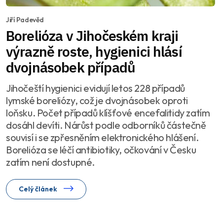
Jiří Padevěd
Borelióza v Jihočeském kraji
výrazně roste, hygienici hlásí
dvojnásobek případů
Jihočeští hygienici evidují letos 228 případů
lymské boreliózy, což je dvojnásobek oproti
loňsku. Počet případů klíšťové encefalitidy zatím
dosáhl devíti. Nárůst podle odborníků částečně
souvisí i se zpřesněním elektronického hlášení.
Borelióza se léčí antibiotiky, očkování v Česku
zatím není dostupné.
Celý článek