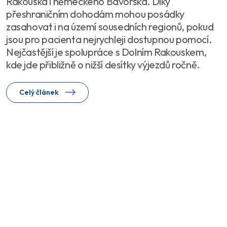
Rakouska i německého Bavorska. Díky
přeshraničním dohodám mohou posádky
zasahovat i na území sousedních regionů, pokud
jsou pro pacienta nejrychleji dostupnou pomocí.
Nejčastější je spolupráce s Dolním Rakouskem,
kde jde přibližně o nižší desítky výjezdů ročně.
Celý článek