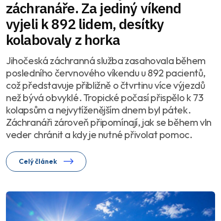
záchranáře. Za jediný víkend
vyjeli k 892 lidem, desítky
kolabovaly z horka
Jihočeská záchranná služba zasahovala během
posledního červnového víkendu u 892 pacientů,
což představuje přibližně o čtvrtinu více výjezdů
než bývá obvyklé. Tropické počasí přispělo k 73
kolapsům a nejvytíženějším dnem byl pátek.
Záchranáři zároveň připomínají, jak se během vln
veder chránit a kdy je nutné přivolat pomoc.
Celý článek