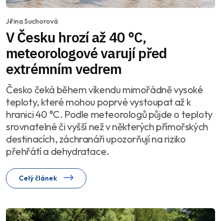
Jiřina Suchorová
V Česku hrozí až 40 °C,
meteorologové varují před
extrémním vedrem
Česko čeká během víkendu mimořádně vysoké
teploty, které mohou poprvé vystoupat až k
hranici 40 °C. Podle meteorologů půjde o teploty
srovnatelné či vyšší než v některých přímořských
destinacích, záchranáři upozorňují na riziko
přehřátí a dehydratace.
Celý článek