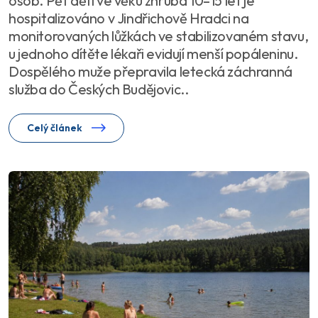
osob. Pět dětí ve věku zhruba 10–15 let je
hospitalizováno v Jindřichově Hradci na
monitorovaných lůžkách ve stabilizovaném stavu,
u jednoho dítěte lékaři evidují menší popáleninu.
Dospělého muže přepravila letecká záchranná
služba do Českých Budějovic..
Celý článek