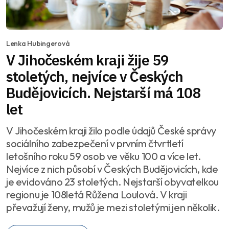
Lenka Hubingerová
V Jihočeském kraji žije 59
stoletých, nejvíce v Českých
Budějovicích. Nejstarší má 108
let
V Jihočeském kraji žilo podle údajů České správy
sociálního zabezpečení v prvním čtvrtletí
letošního roku 59 osob ve věku 100 a více let.
Nejvíce z nich působí v Českých Budějovicích, kde
je evidováno 23 stoletých. Nejstarší obyvatelkou
regionu je 108letá Růžena Loulová. V kraji
převažují ženy, mužů je mezi stoletými jen několik.