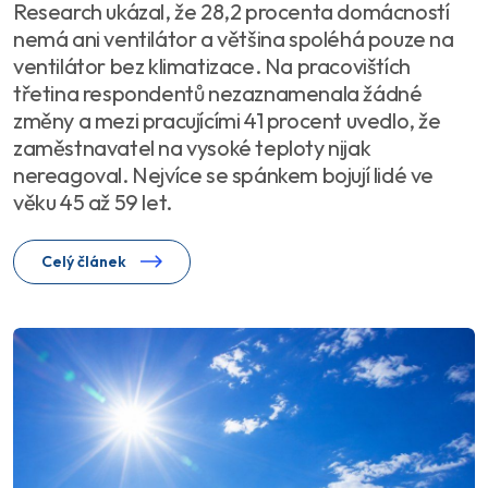
Research ukázal, že 28,2 procenta domácností
nemá ani ventilátor a většina spoléhá pouze na
ventilátor bez klimatizace. Na pracovištích
třetina respondentů nezaznamenala žádné
změny a mezi pracujícími 41 procent uvedlo, že
zaměstnavatel na vysoké teploty nijak
nereagoval. Nejvíce se spánkem bojují lidé ve
věku 45 až 59 let.
Celý článek