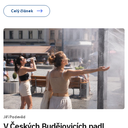
Celý článek
Jiří Padevěd
V Českých Budějovicích padl