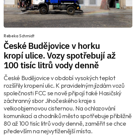
Rebeka Schmidt
České Budějovice v horku
kropí ulice. Vozy spotřebují až
100 tisíc litrů vody denně
České Budějovice v období vysokých teplot
rozšířily kropení ulic. K pravidelným jízdám vozů
společnosti FCC se nově připojí také Hasičský
záchranný sbor Jihočeského kraje s
velkoobjemovou cisternou. Na ochlazování
komunikací a chodníků město spotřebuje přibližně
80 až 100 tisíc litrů vody denně, zaměřit se chce
především na nejvytíženější místa.