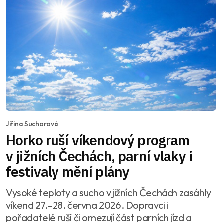
Jiřina Suchorová
Horko ruší víkendový program
v jižních Čechách, parní vlaky i
festivaly mění plány
Vysoké teploty a sucho v jižních Čechách zasáhly
víkend 27.–28. června 2026. Dopravci i
pořadatelé ruší či omezují část parních jízd a