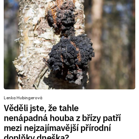
Lenka Hubingerová
Věděli jste, že tahle
nenápadná houba z břízy patří
mezi nejzajímavější přírodní
doplňky dneška?