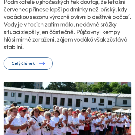
Podnikatelé u jihočeských řek doufají, že letošní
červenec přinese lepší podmínky než loňský, kdy
vodáckou sezonu výrazně ovlivnilo deštivé počasí.
Vody je v tocích zatím málo, nedávné srážky
situaci zlepšily jen částečně. Půjčovny i kempy
hlásí mírné zdražení, zájem vodáků však zůstává
stabilní.
Celý článek