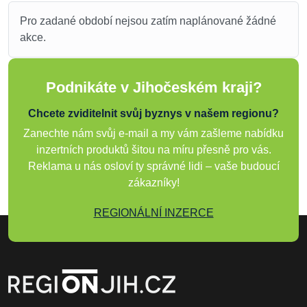
Pro zadané období nejsou zatím naplánované žádné
Hledat
akce.
Podnikáte v Jihočeském kraji?
Chcete zviditelnit svůj byznys v našem regionu?
Zanechte nám svůj e-mail a my vám zašleme nabídku
inzertních produktů šitou na míru přesně pro vás.
Reklama u nás osloví ty správné lidi – vaše budoucí
zákazníky!
REGIONÁLNÍ INZERCE