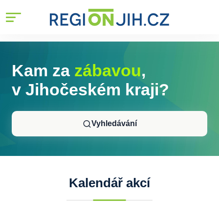
Kam za
zábavou
,
v Jihočeském kraji?
Vyhledávání
Hledat
Kalendář akcí
Datum od