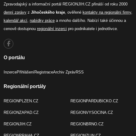
Zpravodajský a informační portál REGIONJIH.CZ přináší od roku 2000
denní zprávy
z
Jihočeského kraje
, ověřené
kontakty na regionální firmy
,
kalendář akcí
,
nabídky práce
a mnoho dalšího. Nabízí také účinnou a
cenově dostupnou
regionální inzerci
pro podnikatele i jednotlivce.
O portálu
Inzerce
Přihlášení
Registrace
Archiv Zpráv
RSS
Regionální portály
REGIONPLZEN.CZ
REGIONPARDUBICKO.CZ
REGIONZAPAD.CZ
REGIONVYSOCINA.CZ
REGIONJIH.CZ
REGIONBRNO.CZ
REGIONPRAHA.CZ
REGIONZLIN.CZ