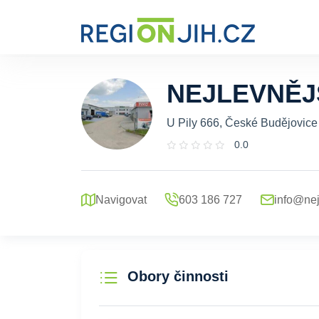
NEJLEVNĚJ
U Pily 666, České Budějovice
0.0
Navigovat
603 186 727
info@nej
Obory činnosti