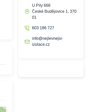
U Pily 666
České Budějovice 1, 370
01
603 186 727
info@nejlevnejsi-
izolace.cz