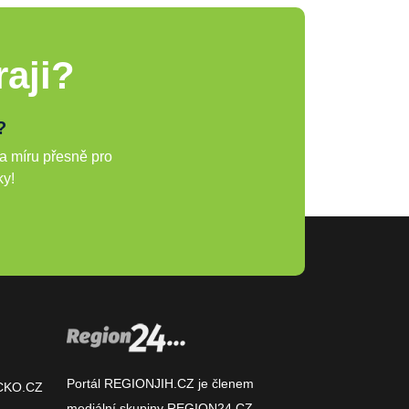
aji?
?
a míru přesně pro
ky!
Portál REGIONJIH.CZ je členem
CKO.CZ
mediální skupiny
REGION24.CZ
.