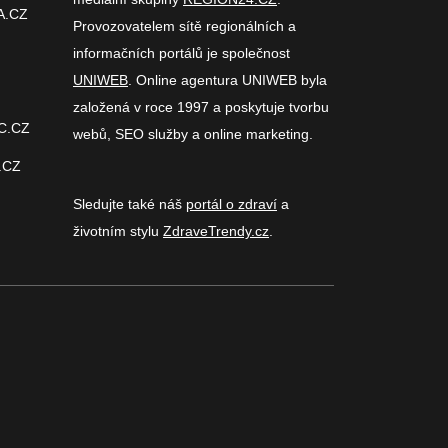
A.CZ
Provozovatelem sítě regionálních a
informačních portálů je společnost
UNIWEB
. Online agentura UNIWEB byla
založená v roce 1997 a poskytuje tvorbu
C.CZ
webů, SEO služby a online marketing.
.CZ
Sledujte také náš
portál o zdraví
a
životním stylu
ZdraveTrendy.cz
.