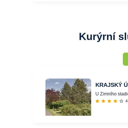
Kurýrní s
KRAJSKÝ Ú
U Zimního stadi
4