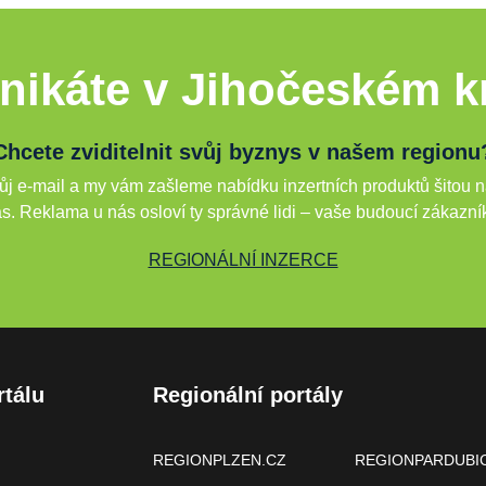
nikáte v Jihočeském kr
Chcete zviditelnit svůj byznys v našem regionu
j e-mail a my vám zašleme nabídku inzertních produktů šitou n
s. Reklama u nás osloví ty správné lidi – vaše budoucí zákazní
REGIONÁLNÍ INZERCE
rtálu
Regionální portály
REGIONPLZEN.CZ
REGIONPARDUBI