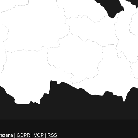
razena |
GDPR
|
VOP
|
RSS