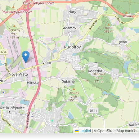
Leaflet
|
© OpenStreetMap contribu