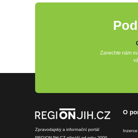
Pod
Zanechte nám svů
vá
O po
Zpravodajský a informační portál
Inzerce
REGIONJIH.CZ přináší od roku 2000