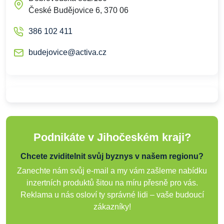
České Budějovice 6, 370 06
386 102 411
budejovice@activa.cz
Podnikáte v Jihočeském kraji?
Chcete zviditelnit svůj byznys v našem regionu?
Zanechte nám svůj e-mail a my vám zašleme nabídku
inzertních produktů šitou na míru přesně pro vás.
Reklama u nás osloví ty správné lidi – vaše budoucí
zákazníky!