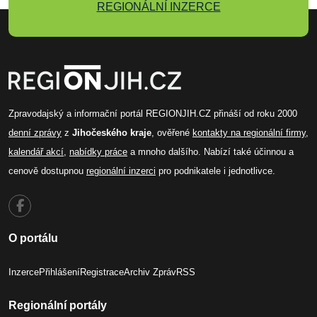
REGIONÁLNÍ INZERCE
Zpravodajský a informační portál REGIONJIH.CZ přináší od roku 2000
denní zprávy
z
Jihočeského kraje
, ověřené
kontakty na regionální firmy
,
kalendář akcí
,
nabídky práce
a mnoho dalšího. Nabízí také účinnou a
cenově dostupnou
regionální inzerci
pro podnikatele i jednotlivce.
O portálu
Inzerce
Přihlášení
Registrace
Archiv Zpráv
RSS
Regionální portály