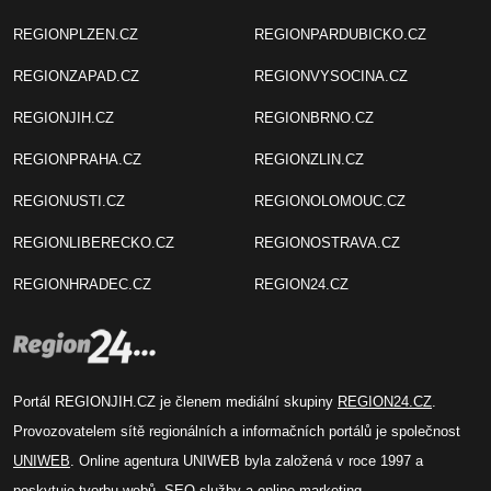
REGIONPLZEN.CZ
REGIONPARDUBICKO.CZ
REGIONZAPAD.CZ
REGIONVYSOCINA.CZ
REGIONJIH.CZ
REGIONBRNO.CZ
REGIONPRAHA.CZ
REGIONZLIN.CZ
REGIONUSTI.CZ
REGIONOLOMOUC.CZ
REGIONLIBERECKO.CZ
REGIONOSTRAVA.CZ
REGIONHRADEC.CZ
REGION24.CZ
Portál REGIONJIH.CZ je členem mediální skupiny
REGION24.CZ
.
Provozovatelem sítě regionálních a informačních portálů je společnost
UNIWEB
. Online agentura UNIWEB byla založená v roce 1997 a
poskytuje tvorbu webů, SEO služby a online marketing.