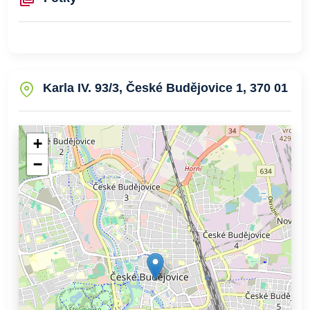
Karla IV. 93/3, České Budějovice 1, 370 01
+
−