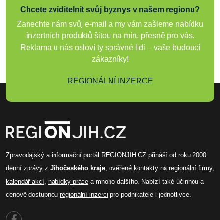
Chcete zviditelnit svůj byznys v našem regionu?
Zanechte nám svůj e-mail a my vám zašleme nabídku
inzertních produktů šitou na míru přesně pro vás.
Reklama u nás osloví ty správné lidi – vaše budoucí
zákazníky!
REGIONÁLNÍ INZERCE
Zpravodajský a informační portál REGIONJIH.CZ přináší od roku 2000
denní zprávy
z
Jihočeského kraje
, ověřené
kontakty na regionální firmy
,
kalendář akcí
,
nabídky práce
a mnoho dalšího. Nabízí také účinnou a
cenově dostupnou
regionální inzerci
pro podnikatele i jednotlivce.