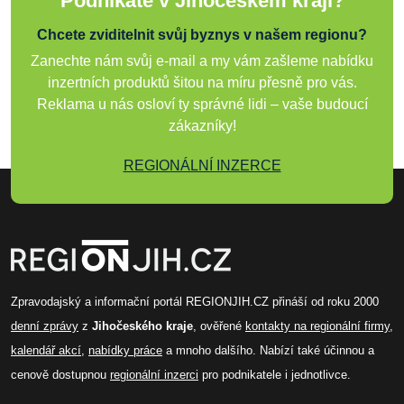
Podnikáte v Jihočeském kraji?
Chcete zviditelnit svůj byznys v našem regionu?
Zanechte nám svůj e-mail a my vám zašleme nabídku
inzertních produktů šitou na míru přesně pro vás.
Reklama u nás osloví ty správné lidi – vaše budoucí
zákazníky!
REGIONÁLNÍ INZERCE
Zpravodajský a informační portál REGIONJIH.CZ přináší od roku 2000
denní zprávy
z
Jihočeského kraje
, ověřené
kontakty na regionální firmy
,
kalendář akcí
,
nabídky práce
a mnoho dalšího. Nabízí také účinnou a
cenově dostupnou
regionální inzerci
pro podnikatele i jednotlivce.