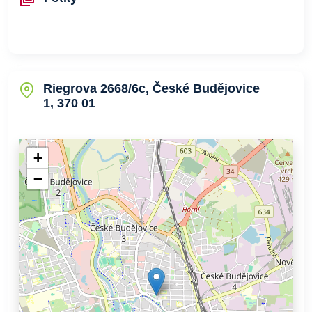
Riegrova 2668/6c, České Budějovice
1, 370 01
+
−