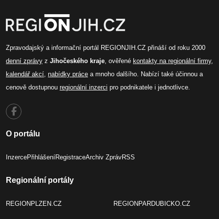
Zpravodajský a informační portál REGIONJIH.CZ přináší od roku 2000
denní zprávy
z
Jihočeského kraje
, ověřené
kontakty na regionální firmy
,
kalendář akcí
,
nabídky práce
a mnoho dalšího. Nabízí také účinnou a
cenově dostupnou
regionální inzerci
pro podnikatele i jednotlivce.
O portálu
Inzerce
Přihlášení
Registrace
Archiv Zpráv
RSS
Regionální portály
REGIONPLZEN.CZ
REGIONPARDUBICKO.CZ