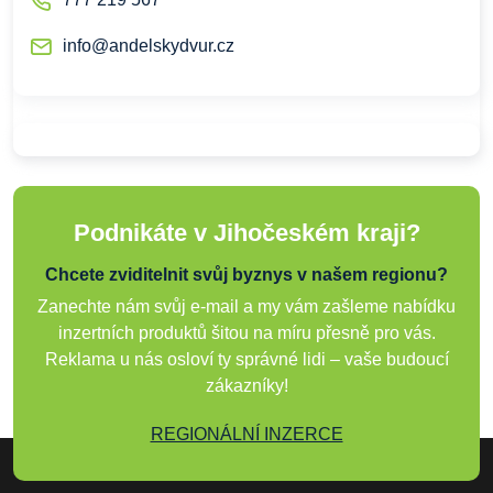
info@andelskydvur.cz
Podnikáte v Jihočeském kraji?
Chcete zviditelnit svůj byznys v našem regionu?
Zanechte nám svůj e-mail a my vám zašleme nabídku
inzertních produktů šitou na míru přesně pro vás.
Reklama u nás osloví ty správné lidi – vaše budoucí
zákazníky!
REGIONÁLNÍ INZERCE