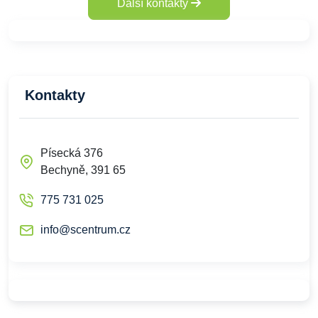
Další kontakty
Kontakty
Písecká 376
Bechyně, 391 65
775 731 025
info@scentrum.cz