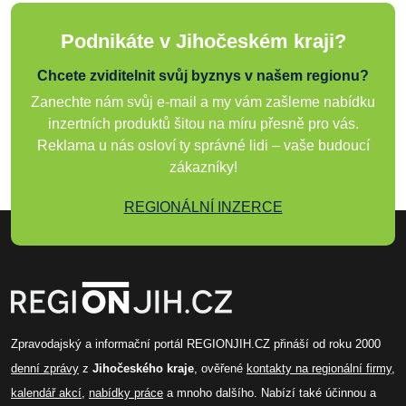
Podnikáte v Jihočeském kraji?
Chcete zviditelnit svůj byznys v našem regionu?
Zanechte nám svůj e-mail a my vám zašleme nabídku
inzertních produktů šitou na míru přesně pro vás.
Reklama u nás osloví ty správné lidi – vaše budoucí
zákazníky!
REGIONÁLNÍ INZERCE
Zpravodajský a informační portál REGIONJIH.CZ přináší od roku 2000
denní zprávy
z
Jihočeského kraje
, ověřené
kontakty na regionální firmy
,
kalendář akcí
,
nabídky práce
a mnoho dalšího. Nabízí také účinnou a