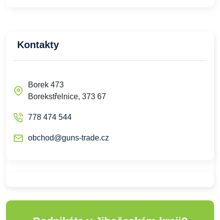
Kontakty
Borek 473
Borekstřelnice, 373 67
778 474 544
obchod@guns-trade.cz