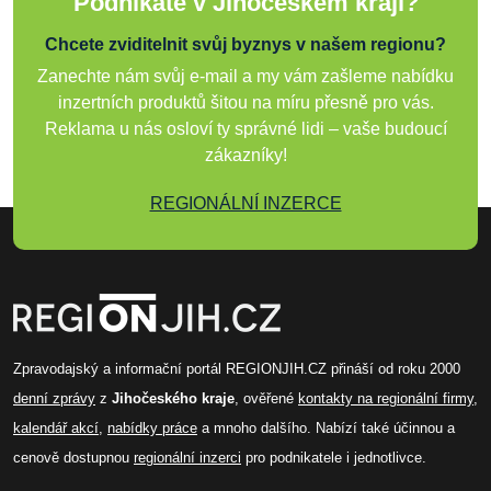
Podnikáte v Jihočeském kraji?
Chcete zviditelnit svůj byznys v našem regionu?
Zanechte nám svůj e-mail a my vám zašleme nabídku
inzertních produktů šitou na míru přesně pro vás.
Reklama u nás osloví ty správné lidi – vaše budoucí
zákazníky!
REGIONÁLNÍ INZERCE
Zpravodajský a informační portál REGIONJIH.CZ přináší od roku 2000
denní zprávy
z
Jihočeského kraje
, ověřené
kontakty na regionální firmy
,
kalendář akcí
,
nabídky práce
a mnoho dalšího. Nabízí také účinnou a
cenově dostupnou
regionální inzerci
pro podnikatele i jednotlivce.