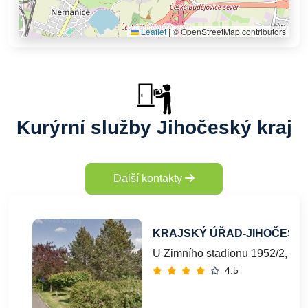
Leaflet
|
© OpenStreetMap contributors
Kurýrní služby Jihočeský kraj
Další kontakty
KRAJSKÝ ÚŘAD-JIHOČESK
U Zimního stadionu 1952/2, Če
4.5