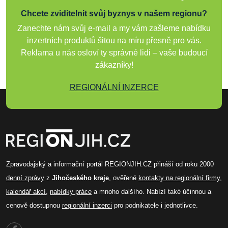
Chcete zviditelnit svůj byznys v našem regionu?
Zanechte nám svůj e-mail a my vám zašleme nabídku
inzertních produktů šitou na míru přesně pro vás.
Reklama u nás osloví ty správné lidi – vaše budoucí
zákazníky!
REGIONÁLNÍ INZERCE
Zpravodajský a informační portál REGIONJIH.CZ přináší od roku 2000
denní zprávy
z
Jihočeského kraje
, ověřené
kontakty na regionální firmy
,
kalendář akcí
,
nabídky práce
a mnoho dalšího. Nabízí také účinnou a
cenově dostupnou
regionální inzerci
pro podnikatele i jednotlivce.