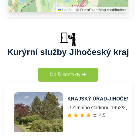
Leaflet
|
© OpenStreetMap contributors
Kurýrní služby Jihočeský kraj
Další kontakty
KRAJSKÝ ÚŘAD-JIHOČESK
U Zimního stadionu 1952/2, Če
4.5