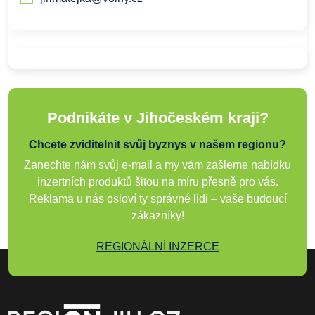
Podnikáte v Jihočeském kraji?
Chcete zviditelnit svůj byznys v našem regionu?
Zanechte nám svůj e-mail a my vám zašleme nabídku
inzertních produktů šitou na míru přesně pro vás.
Reklama u nás osloví ty správné lidi – vaše budoucí
zákazníky!
REGIONÁLNÍ INZERCE