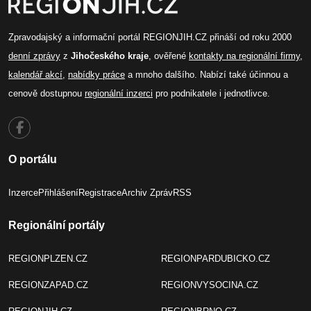
Zpravodajský a informační portál REGIONJIH.CZ přináší od roku 2000
denní zprávy
z
Jihočeského kraje
, ověřené
kontakty na regionální firmy
,
kalendář akcí
,
nabídky práce
a mnoho dalšího. Nabízí také účinnou a
cenově dostupnou
regionální inzerci
pro podnikatele i jednotlivce.
O portálu
Inzerce
Přihlášení
Registrace
Archiv Zpráv
RSS
Regionální portály
REGIONPLZEN.CZ
REGIONPARDUBICKO.CZ
REGIONZAPAD.CZ
REGIONVYSOCINA.CZ