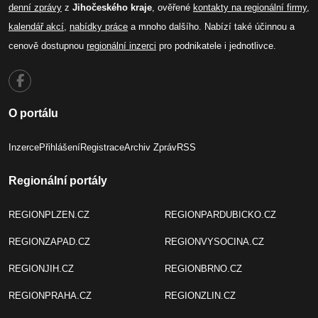
denní zprávy
z
Jihočeského kraje
, ověřené
kontakty na regionální firmy
,
kalendář akcí
,
nabídky práce
a mnoho dalšího. Nabízí také účinnou a
cenově dostupnou
regionální inzerci
pro podnikatele i jednotlivce.
O portálu
Inzerce
Přihlášení
Registrace
Archiv Zpráv
RSS
Regionální portály
REGIONPLZEN.CZ
REGIONPARDUBICKO.CZ
REGIONZAPAD.CZ
REGIONVYSOCINA.CZ
REGIONJIH.CZ
REGIONBRNO.CZ
REGIONPRAHA.CZ
REGIONZLIN.CZ