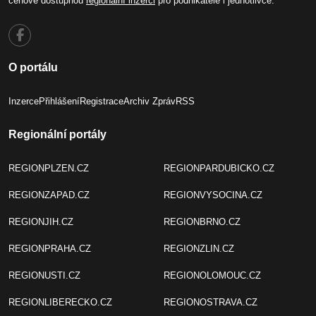
cenově dostupnou
regionální inzerci
pro podnikatele i jednotlivce.
O portálu
Inzerce
Přihlášení
Registrace
Archiv Zpráv
RSS
Regionální portály
REGIONPLZEN.CZ
REGIONPARDUBICKO.CZ
REGIONZAPAD.CZ
REGIONVYSOCINA.CZ
REGIONJIH.CZ
REGIONBRNO.CZ
REGIONPRAHA.CZ
REGIONZLIN.CZ
REGIONUSTI.CZ
REGIONOLOMOUC.CZ
REGIONLIBERECKO.CZ
REGIONOSTRAVA.CZ