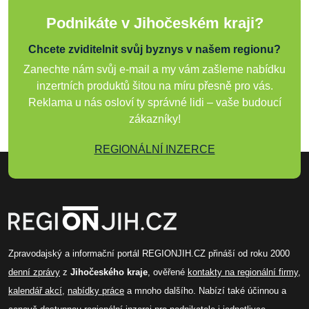
Podnikáte v Jihočeském kraji?
Chcete zviditelnit svůj byznys v našem regionu?
Zanechte nám svůj e-mail a my vám zašleme nabídku
inzertních produktů šitou na míru přesně pro vás.
Reklama u nás osloví ty správné lidi – vaše budoucí
zákazníky!
REGIONÁLNÍ INZERCE
Zpravodajský a informační portál REGIONJIH.CZ přináší od roku 2000
denní zprávy
z
Jihočeského kraje
, ověřené
kontakty na regionální firmy
,
kalendář akcí
,
nabídky práce
a mnoho dalšího. Nabízí také účinnou a