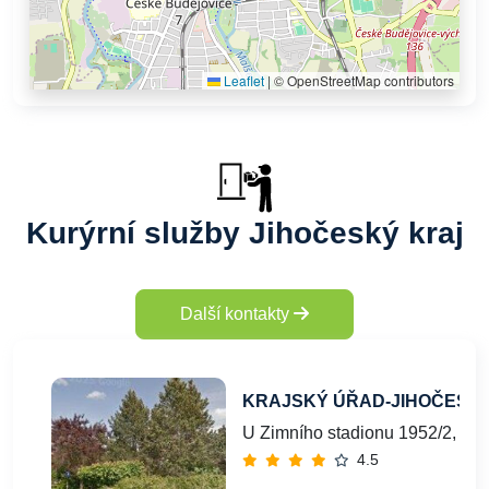
Leaflet
|
© OpenStreetMap contributors
Kurýrní služby Jihočeský kraj
Další kontakty
KRAJSKÝ ÚŘAD-JIHOČESK
U Zimního stadionu 1952/2, Če
4.5