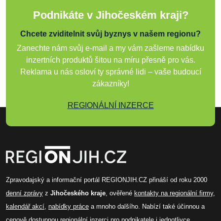
Podnikáte v Jihočeském kraji?
Chcete zviditelnit svůj byznys v našem regionu?
Zanechte nám svůj e-mail a my vám zašleme nabídku
inzertních produktů šitou na míru přesně pro vás.
Reklama u nás osloví ty správné lidi – vaše budoucí
zákazníky!
REGIONÁLNÍ INZERCE
Zpravodajský a informační portál REGIONJIH.CZ přináší od roku 2000
denní zprávy
z
Jihočeského kraje
, ověřené
kontakty na regionální firmy
,
kalendář akcí
,
nabídky práce
a mnoho dalšího. Nabízí také účinnou a
cenově dostupnou
regionální inzerci
pro podnikatele i jednotlivce.