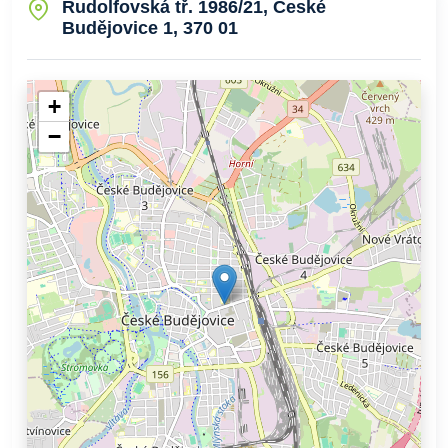
Rudolfovská tř. 1986/21, České
Budějovice 1, 370 01
+
−