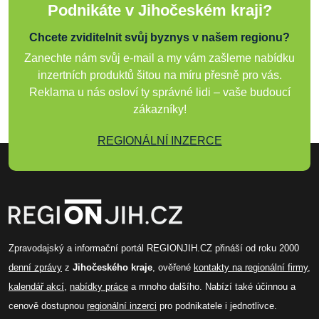
Podnikáte v Jihočeském kraji?
Chcete zviditelnit svůj byznys v našem regionu?
Zanechte nám svůj e-mail a my vám zašleme nabídku
inzertních produktů šitou na míru přesně pro vás.
Reklama u nás osloví ty správné lidi – vaše budoucí
zákazníky!
REGIONÁLNÍ INZERCE
Zpravodajský a informační portál REGIONJIH.CZ přináší od roku 2000
denní zprávy
z
Jihočeského kraje
, ověřené
kontakty na regionální firmy
,
kalendář akcí
,
nabídky práce
a mnoho dalšího. Nabízí také účinnou a
cenově dostupnou
regionální inzerci
pro podnikatele i jednotlivce.