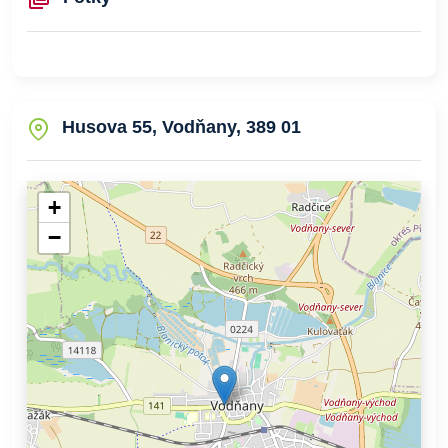
Husova 55, Vodňany, 389 01
+
−