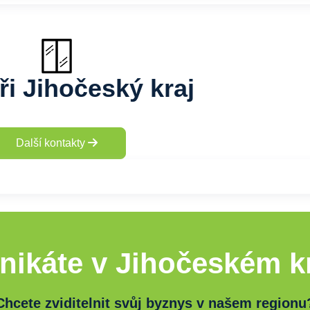
ři Jihočeský kraj
Další kontakty
nikáte v Jihočeském kr
Chcete zviditelnit svůj byznys v našem regionu