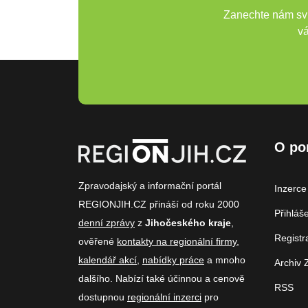
Zanechte nám svů
vá
O po
Zpravodajský a informační portál
Inzerce
REGIONJIH.CZ přináší od roku 2000
Přihláš
denní zprávy
z
Jihočeského kraje
,
Registr
ověřené
kontakty na regionální firmy
,
kalendář akcí
,
nabídky práce
a mnoho
Archiv 
dalšího. Nabízí také účinnou a cenově
RSS
dostupnou
regionální inzerci
pro