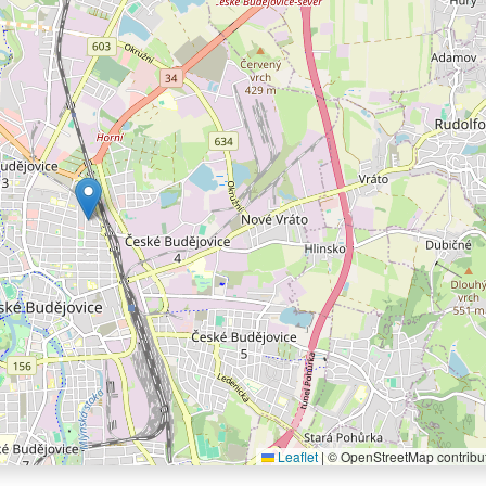
Leaflet
|
© OpenStreetMap contribu