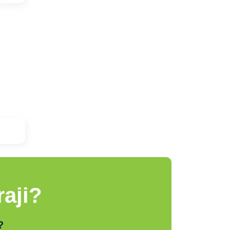
aji?
?