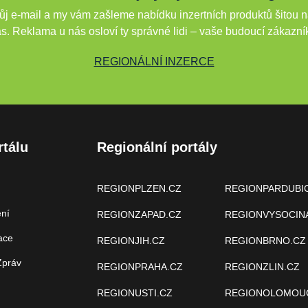
j e-mail a my vám zašleme nabídku inzertních produktů šitou n
s. Reklama u nás osloví ty správné lidi – vaše budoucí zákazní
REGIONÁLNÍ INZERCE
rtálu
Regionální portály
REGIONPLZEN.CZ
REGIONPARDUBI
ení
REGIONZAPAD.CZ
REGIONVYSOCIN
ace
REGIONJIH.CZ
REGIONBRNO.CZ
Zpráv
REGIONPRAHA.CZ
REGIONZLIN.CZ
REGIONUSTI.CZ
REGIONOLOMOU