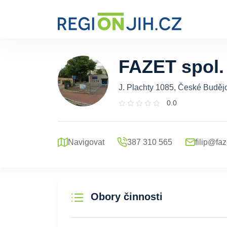
FAZET spol. 
J. Plachty 1085, České Budějo
0.0
Navigovat
387 310 565
filip@faz
Obory činnosti