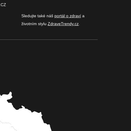
.CZ
Sledujte také náš
portál o zdraví
a
životním stylu
ZdraveTrendy.cz
.