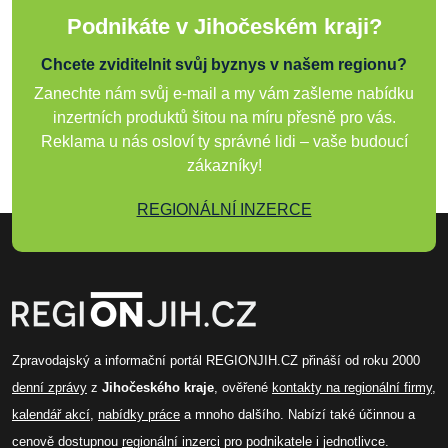
Podnikáte v Jihočeském kraji?
Chcete zviditelnit svůj byznys v našem regionu?
Zanechte nám svůj e-mail a my vám zašleme nabídku
inzertních produktů šitou na míru přesně pro vás.
Reklama u nás osloví ty správné lidi – vaše budoucí
zákazníky!
REGIONÁLNÍ INZERCE
Zpravodajský a informační portál REGIONJIH.CZ přináší od roku 2000
denní zprávy
z
Jihočeského kraje
, ověřené
kontakty na regionální firmy
,
kalendář akcí
,
nabídky práce
a mnoho dalšího. Nabízí také účinnou a
cenově dostupnou
regionální inzerci
pro podnikatele i jednotlivce.