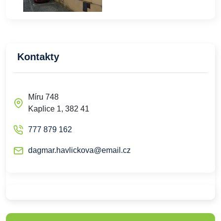
Kontakty
Míru 748
Kaplice 1, 382 41
777 879 162
dagmar.havlickova@email.cz