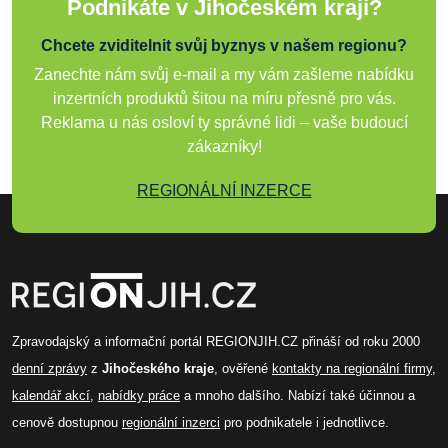
Podnikáte v Jihočeském kraji?
Chcete zviditelnit svůj byznys v našem regionu?
Zanechte nám svůj e-mail a my vám zašleme nabídku
inzertních produktů šitou na míru přesně pro vás.
Reklama u nás osloví ty správné lidi – vaše budoucí
zákazníky!
REGIONÁLNÍ INZERCE
Zpravodajský a informační portál REGIONJIH.CZ přináší od roku 2000
denní zprávy
z
Jihočeského kraje
, ověřené
kontakty na regionální firmy
,
kalendář akcí
,
nabídky práce
a mnoho dalšího. Nabízí také účinnou a
cenově dostupnou
regionální inzerci
pro podnikatele i jednotlivce.