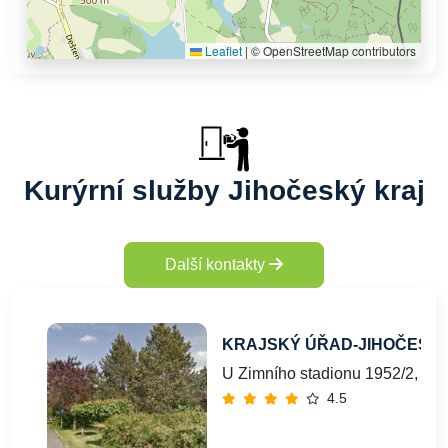
Leaflet
|
© OpenStreetMap contributors
Kurýrní služby Jihočeský kraj
Další kontakty
KRAJSKÝ ÚŘAD-JIHOČESK
U Zimního stadionu 1952/2, Če
4.5