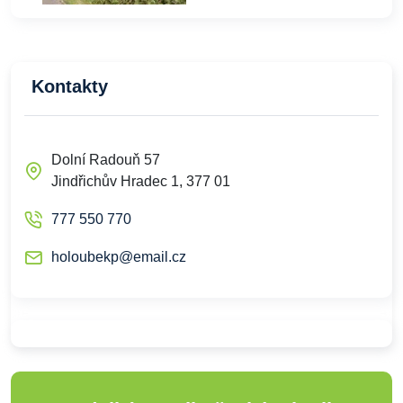
Kontakty
Dolní Radouň 57
Jindřichův Hradec 1, 377 01
777 550 770
holoubekp@email.cz