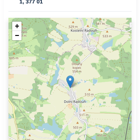
1, 377 01
+
−