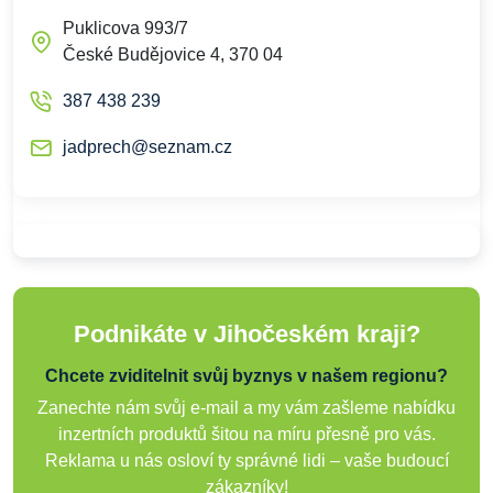
Puklicova 993/7
České Budějovice 4, 370 04
387 438 239
jadprech@seznam.cz
Podnikáte v Jihočeském kraji?
Chcete zviditelnit svůj byznys v našem regionu?
Zanechte nám svůj e-mail a my vám zašleme nabídku
inzertních produktů šitou na míru přesně pro vás.
Reklama u nás osloví ty správné lidi – vaše budoucí
zákazníky!