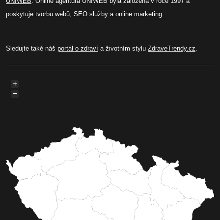
UNIWEB
. Online agentura UNIWEB byla založená v roce 1997 a
poskytuje tvorbu webů, SEO služby a online marketing.
Sledujte také náš
portál o zdraví
a životním stylu
ZdraveTrendy.cz
.
+
−