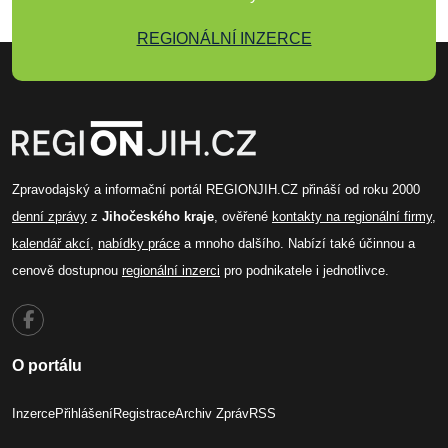
REGIONÁLNÍ INZERCE
Zpravodajský a informační portál REGIONJIH.CZ přináší od roku 2000
denní zprávy
z
Jihočeského kraje
, ověřené
kontakty na regionální firmy
,
kalendář akcí
,
nabídky práce
a mnoho dalšího. Nabízí také účinnou a
cenově dostupnou
regionální inzerci
pro podnikatele i jednotlivce.
O portálu
Inzerce
Přihlášení
Registrace
Archiv Zpráv
RSS