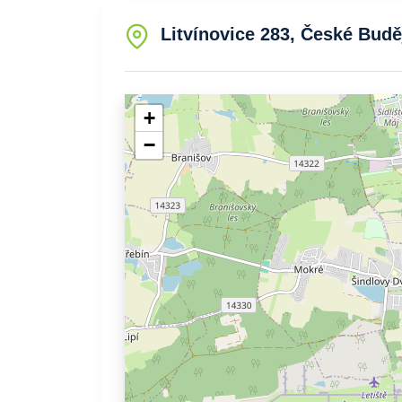
Litvínovice 283, České Budě
+
−