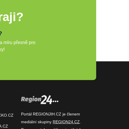
aji?
?
a míru přesně pro
ky!
Portál REGIONJIH.CZ je členem
CKO.CZ
mediální skupiny
REGION24.CZ
.
A.CZ