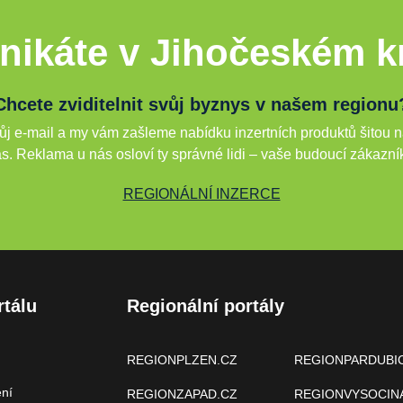
nikáte v Jihočeském kr
Chcete zviditelnit svůj byznys v našem regionu
j e-mail a my vám zašleme nabídku inzertních produktů šitou n
s. Reklama u nás osloví ty správné lidi – vaše budoucí zákazní
REGIONÁLNÍ INZERCE
rtálu
Regionální portály
REGIONPLZEN.CZ
REGIONPARDUBI
ení
REGIONZAPAD.CZ
REGIONVYSOCIN