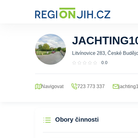
JACHTING1
Litvínovice 283, České Budějo
0.0
Navigovat
723 773 337
jachting
Obory činnosti