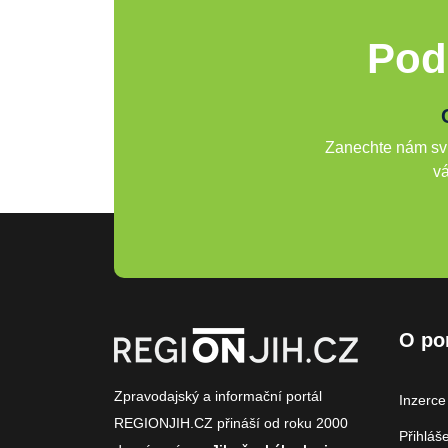
Pod
Zanechte nám svů
vá
O po
Zpravodajský a informační portál
Inzerce
REGIONJIH.CZ přináší od roku 2000
Přihláš