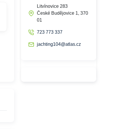
Litvínovice 283
České Budějovice 1, 370
01
723 773 337
jachting104@atlas.cz