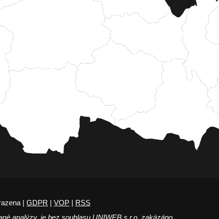
razena |
GDPR
|
VOP
|
RSS
ané analýzy, je bez souhlasu UNIWEB s.r.o. zakázáno.