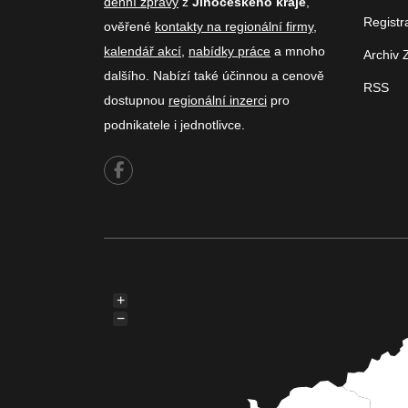
denní zprávy
z
Jihočeského kraje
,
Registr
ověřené
kontakty na regionální firmy
,
kalendář akcí
,
nabídky práce
a mnoho
Archiv 
dalšího. Nabízí také účinnou a cenově
RSS
dostupnou
regionální inzerci
pro
podnikatele i jednotlivce.
+
−