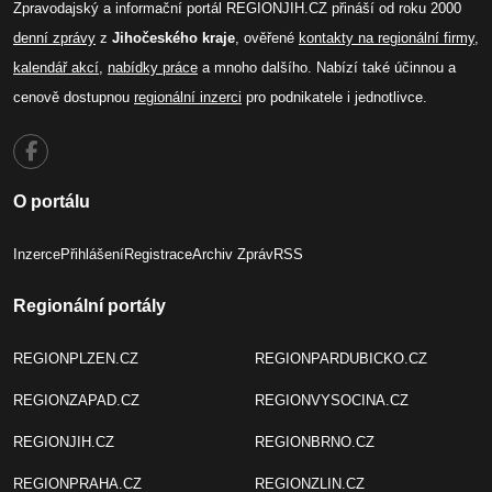
Zpravodajský a informační portál REGIONJIH.CZ přináší od roku 2000
denní zprávy
z
Jihočeského kraje
, ověřené
kontakty na regionální firmy
,
kalendář akcí
,
nabídky práce
a mnoho dalšího. Nabízí také účinnou a
cenově dostupnou
regionální inzerci
pro podnikatele i jednotlivce.
O portálu
Inzerce
Přihlášení
Registrace
Archiv Zpráv
RSS
Regionální portály
REGIONPLZEN.CZ
REGIONPARDUBICKO.CZ
REGIONZAPAD.CZ
REGIONVYSOCINA.CZ
REGIONJIH.CZ
REGIONBRNO.CZ
REGIONPRAHA.CZ
REGIONZLIN.CZ