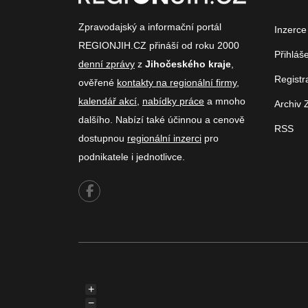
Zpravodajský a informační portál
Inzerce
REGIONJIH.CZ přináší od roku 2000
Přihláš
denní zprávy
z
Jihočeského kraje
,
Registr
ověřené
kontakty na regionální firmy
,
kalendář akcí
,
nabídky práce
a mnoho
Archiv 
dalšího. Nabízí také účinnou a cenově
RSS
dostupnou
regionální inzerci
pro
podnikatele i jednotlivce.
+
−