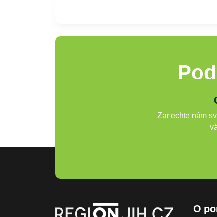
Pod
Zanechte nám svů
vá
O po