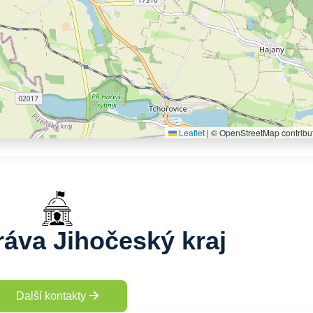
Leaflet
|
© OpenStreetMap contribu
ráva Jihočeský kraj
Další kontakty