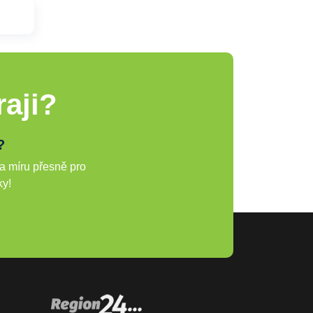
aji?
?
a míru přesně pro
ky!