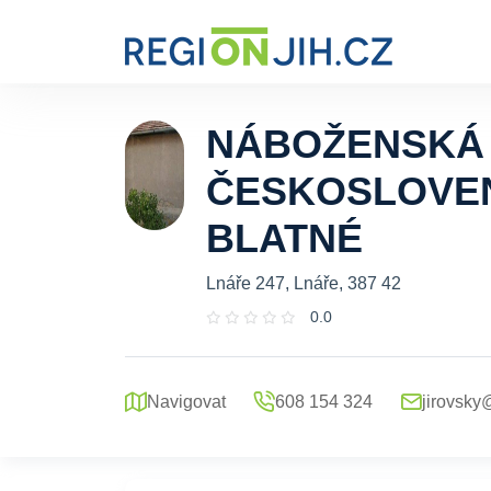
NÁBOŽENSKÁ 
ČESKOSLOVEN
BLATNÉ
Lnáře 247, Lnáře, 387 42
0.0
Navigovat
608 154 324
jirovsky