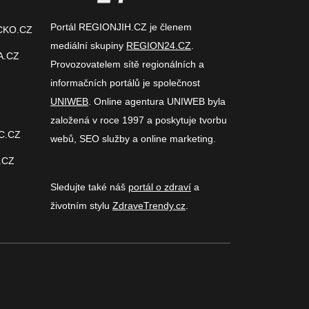
Portál REGIONJIH.CZ je členem
CKO.CZ
mediální skupiny
REGION24.CZ
.
A.CZ
Provozovatelem sítě regionálních a
informačních portálů je společnost
UNIWEB
. Online agentura UNIWEB byla
založená v roce 1997 a poskytuje tvorbu
C.CZ
webů, SEO služby a online marketing.
.CZ
Sledujte také náš
portál o zdraví
a
životním stylu
ZdraveTrendy.cz
.