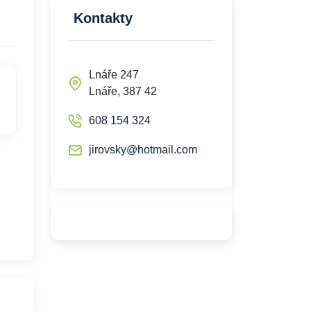
Kontakty
Lnáře 247
Lnáře, 387 42
608 154 324
jirovsky@hotmail.com