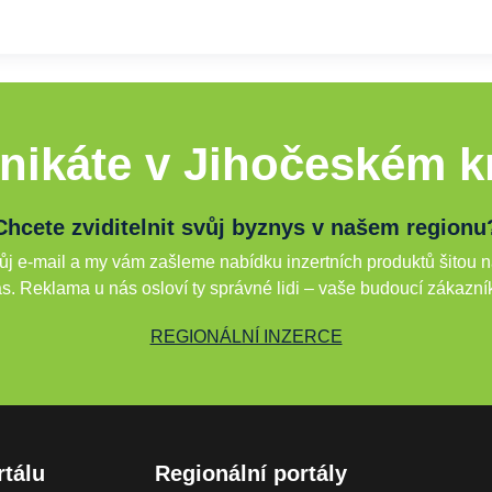
nikáte v Jihočeském kr
Chcete zviditelnit svůj byznys v našem regionu
j e-mail a my vám zašleme nabídku inzertních produktů šitou n
s. Reklama u nás osloví ty správné lidi – vaše budoucí zákazní
REGIONÁLNÍ INZERCE
rtálu
Regionální portály