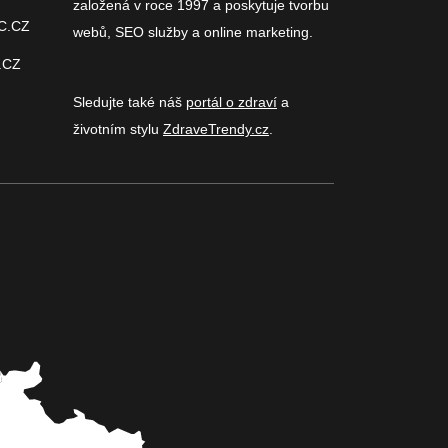
založená v roce 1997 a poskytuje tvorbu
C.CZ
webů, SEO služby a online marketing.
.CZ
Sledujte také náš
portál o zdraví
a
životním stylu
ZdraveTrendy.cz
.