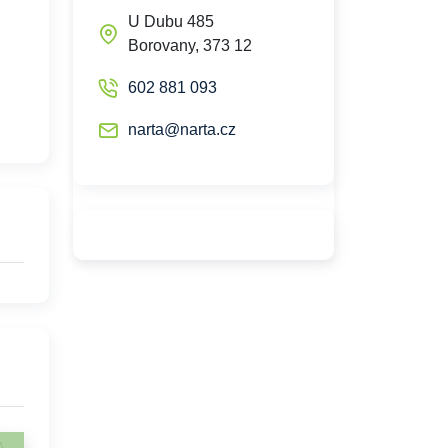
U Dubu 485
Borovany, 373 12
602 881 093
narta@narta.cz