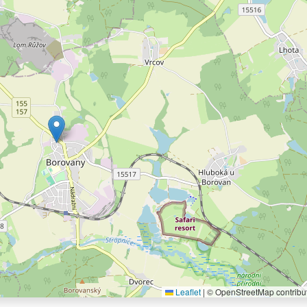
Leaflet
|
© OpenStreetMap contribu