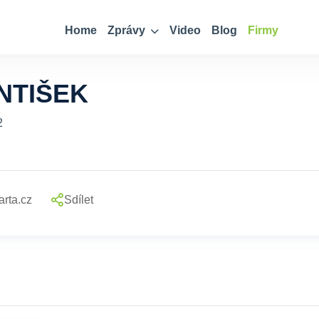
Home
Zprávy
Video
Blog
Firmy
NTIŠEK
2
rta.cz
Sdílet