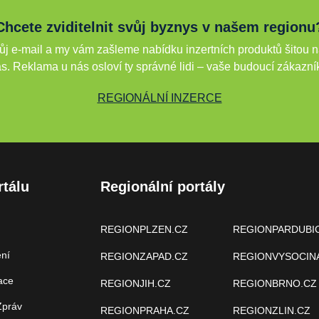
Chcete zviditelnit svůj byznys v našem regionu
j e-mail a my vám zašleme nabídku inzertních produktů šitou n
s. Reklama u nás osloví ty správné lidi – vaše budoucí zákazní
REGIONÁLNÍ INZERCE
rtálu
Regionální portály
REGIONPLZEN.CZ
REGIONPARDUBI
ení
REGIONZAPAD.CZ
REGIONVYSOCIN
ace
REGIONJIH.CZ
REGIONBRNO.CZ
Zpráv
REGIONPRAHA.CZ
REGIONZLIN.CZ