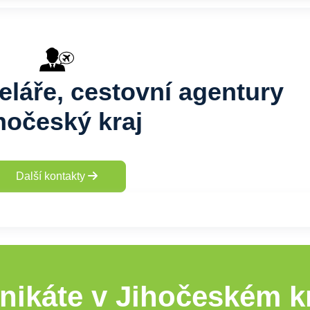
eláře, cestovní agentury
hočeský kraj
Další kontakty
nikáte v Jihočeském kr