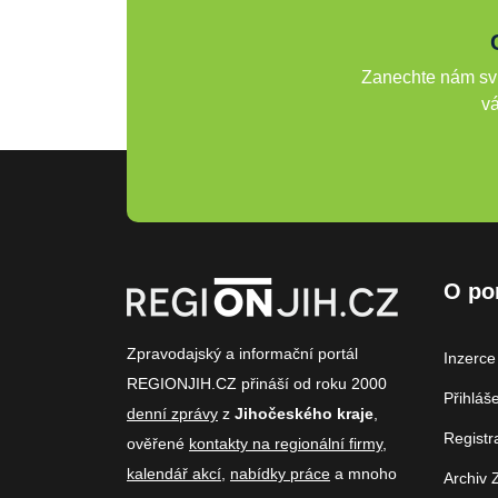
Zanechte nám svů
vá
O po
Zpravodajský a informační portál
Inzerce
REGIONJIH.CZ přináší od roku 2000
Přihláš
denní zprávy
z
Jihočeského kraje
,
Registr
ověřené
kontakty na regionální firmy
,
kalendář akcí
,
nabídky práce
a mnoho
Archiv 