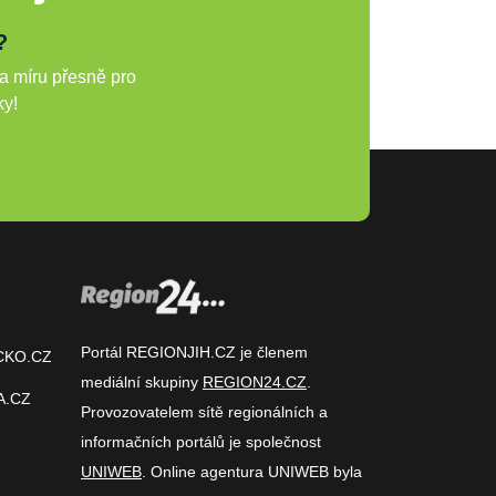
?
a míru přesně pro
ky!
Portál REGIONJIH.CZ je členem
CKO.CZ
mediální skupiny
REGION24.CZ
.
A.CZ
Provozovatelem sítě regionálních a
informačních portálů je společnost
UNIWEB
. Online agentura UNIWEB byla