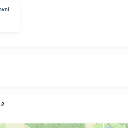
ovní
12