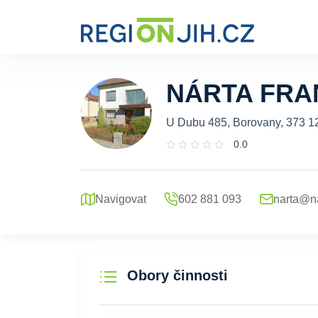
NÁRTA FRA
U Dubu 485, Borovany, 373 1
0.0
Navigovat
602 881 093
narta@na
Obory činnosti