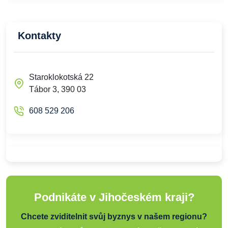
Kontakty
Staroklokotská 22
Tábor 3, 390 03
608 529 206
Podnikáte v Jihočeském kraji?
Chcete zviditelnit svůj byznys v našem regionu?