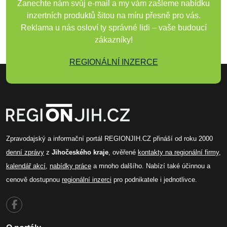
Zanechte nám svůj e-mail a my vám zašleme nabídku
inzertních produktů šitou na míru přesně pro vás.
Reklama u nás osloví ty správné lidi – vaše budoucí
zákazníky!
REGIONÁLNÍ INZERCE
Zpravodajský a informační portál REGIONJIH.CZ přináší od roku 2000
denní zprávy
z
Jihočeského kraje
, ověřené
kontakty na regionální firmy
,
kalendář akcí
,
nabídky práce
a mnoho dalšího. Nabízí také účinnou a
cenově dostupnou
regionální inzerci
pro podnikatele i jednotlivce.