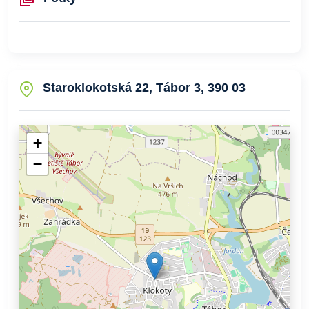
Staroklokotská 22, Tábor 3, 390 03
+
−