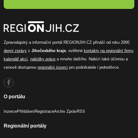
Zpravodajský a informační portál REGIONJIH.CZ přináší od roku 2000
denní zprávy
z
Jihočeského kraje
, ověřené
kontakty na regionální firmy
,
kalendář akcí
,
nabídky práce
a mnoho dalšího. Nabízí také účinnou a
cenově dostupnou
regionální inzerci
pro podnikatele i jednotlivce.
O portálu
Inzerce
Přihlášení
Registrace
Archiv Zpráv
RSS
Regionální portály