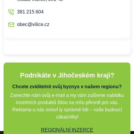
381 215 604
obec@vilice.cz
Podnikáte v Jihočeském kraji?
Chcete zviditelnit svůj byznys v našem regionu?
Zanechte nám svůj e-mail a my vám zašleme nabídku
inzertních produktů šitou na míru přesně pro vás.
Reklama u nás osloví ty správné lidi – vaše budoucí
zákazníky!
REGIONÁLNÍ INZERCE