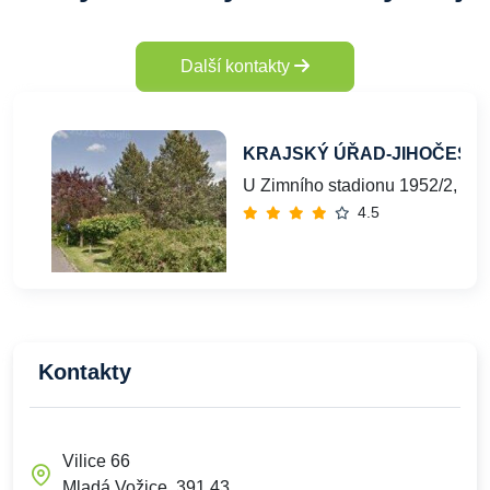
Další kontakty
KRAJSKÝ ÚŘAD-JIHOČESK
U Zimního stadionu 1952/2, Če
4.5
Kontakty
Vilice 66
Mladá Vožice, 391 43