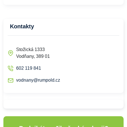
Kontakty
Stožická 1333
Vodňany, 389 01
602 119 841
vodnany@rumpold.cz