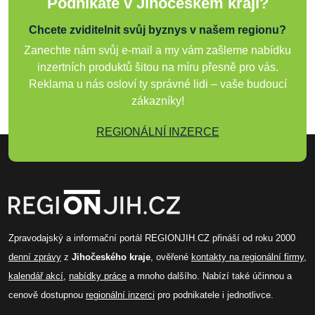
Podnikáte v Jihočeském kraji?
Chcete zviditelnit svůj byznys v našem regionu?
Zanechte nám svůj e-mail a my vám zašleme nabídku
inzertních produktů šitou na míru přesně pro vás.
Reklama u nás osloví ty správné lidi – vaše budoucí
zákazníky!
REGIONÁLNÍ INZERCE
Zpravodajský a informační portál REGIONJIH.CZ přináší od roku 2000
denní zprávy
z
Jihočeského kraje
, ověřené
kontakty na regionální firmy
,
kalendář akcí
,
nabídky práce
a mnoho dalšího. Nabízí také účinnou a
cenově dostupnou
regionální inzerci
pro podnikatele i jednotlivce.