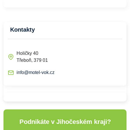
Kontakty
Holičky 40
Třeboň, 379 01
info@motel-vok.cz
Podnikáte v Jihočeském kraji?