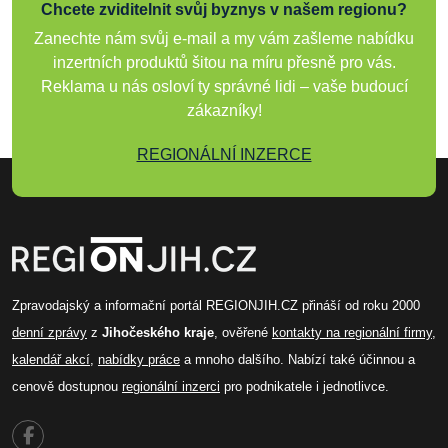
Chcete zviditelnit svůj byznys v našem regionu?
Zanechte nám svůj e-mail a my vám zašleme nabídku
inzertních produktů šitou na míru přesně pro vás.
Reklama u nás osloví ty správné lidi – vaše budoucí
zákazníky!
REGIONÁLNÍ INZERCE
Zpravodajský a informační portál REGIONJIH.CZ přináší od roku 2000
denní zprávy
z
Jihočeského kraje
, ověřené
kontakty na regionální firmy
,
kalendář akcí
,
nabídky práce
a mnoho dalšího. Nabízí také účinnou a
cenově dostupnou
regionální inzerci
pro podnikatele i jednotlivce.