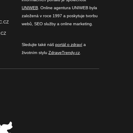
UNIWEB
. Online agentura UNIWEB byla
založená v roce 1997 a poskytuje tvorbu
C.CZ
webů, SEO služby a online marketing.
.CZ
Sledujte také náš
portál o zdraví
a
životním stylu
ZdraveTrendy.cz
.