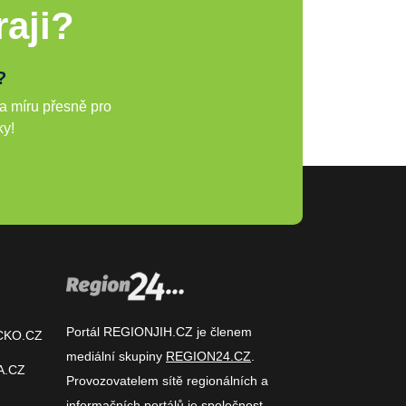
aji?
?
a míru přesně pro
ky!
Portál REGIONJIH.CZ je členem
CKO.CZ
mediální skupiny
REGION24.CZ
.
A.CZ
Provozovatelem sítě regionálních a
informačních portálů je společnost