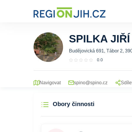
SPILKA JIŘÍ
Budějovická 691, Tábor 2, 39
0.0
Navigovat
spino@spino.cz
Sdíle
Obory činnosti