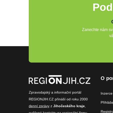
Pod
Zanechte nám svů
vá
O po
Zpravodajský a informační portál
Inzerce
REGIONJIH.CZ přináší od roku 2000
Přihláš
denní zprávy
z
Jihočeského kraje
,
Registr
ověřené
kontakty na regionální firmy
,