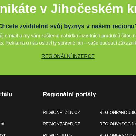
nikáte v Jihočeském kr
Chcete zviditelnit svůj byznys v našem regionu
j e-mail a my vám zašleme nabídku inzertních produktů šitou n
s. Reklama u nás osloví ty správné lidi – vaše budoucí zákazní
REGIONÁLNÍ INZERCE
rtálu
Regionální portály
REGIONPLZEN.CZ
REGIONPARDUBI
ení
REGIONZAPAD.CZ
REGIONVYSOCIN
ace
REGIONJIH.CZ
REGIONBRNO.CZ