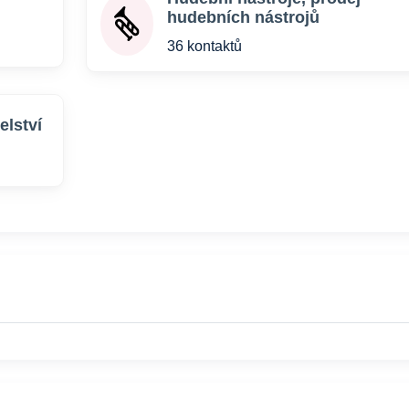
hudebních nástrojů
36 kontaktů
elství