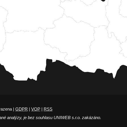
razena |
GDPR
|
VOP
|
RSS
ané analýzy, je bez souhlasu UNIWEB s.r.o. zakázáno.