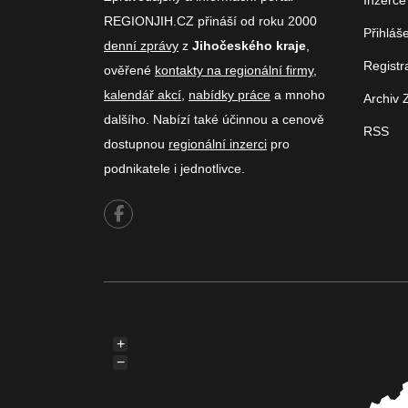
Inzerce
REGIONJIH.CZ přináší od roku 2000
Přihláš
denní zprávy
z
Jihočeského kraje
,
Registr
ověřené
kontakty na regionální firmy
,
kalendář akcí
,
nabídky práce
a mnoho
Archiv 
dalšího. Nabízí také účinnou a cenově
RSS
dostupnou
regionální inzerci
pro
podnikatele i jednotlivce.
+
−