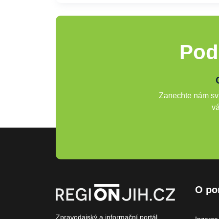
Pod
Zanechte nám svů
vá
O po
Zpravodajský a informační portál