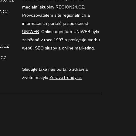
CKO.CZ
mediální skupiny
REGION24.CZ
.
A.CZ
Provozovatelem sítě regionálních a
informačních portálů je společnost
UNIWEB
. Online agentura UNIWEB byla
založená v roce 1997 a poskytuje tvorbu
C.CZ
webů, SEO služby a online marketing.
.CZ
Sledujte také náš
portál o zdraví
a
životním stylu
ZdraveTrendy.cz
.