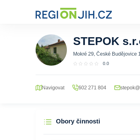
STEPOK s.r.
Mokré 29, České Budějovice 1
0.0
Navigovat
602 271 804
stepok@
Obory činnosti