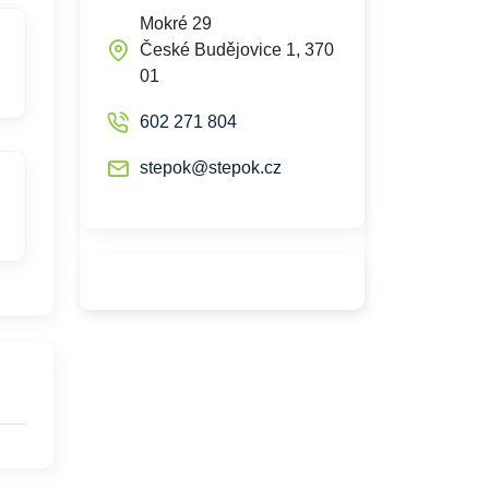
Mokré 29
České Budějovice 1, 370
01
602 271 804
stepok@stepok.cz