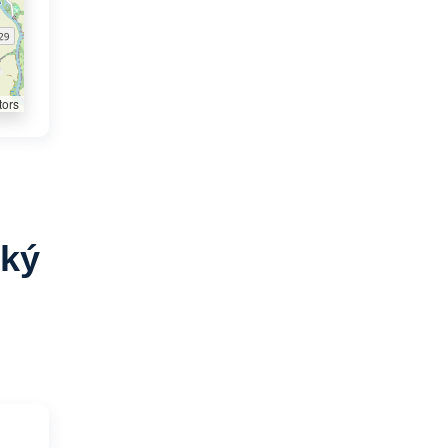
tors
ský