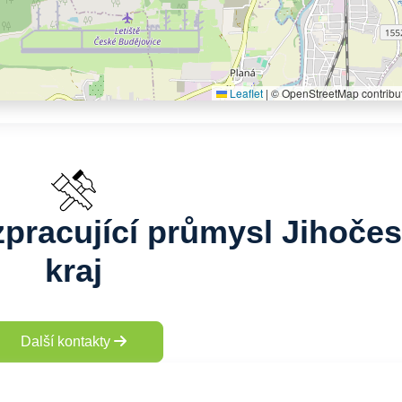
Leaflet
|
© OpenStreetMap contribu
zpracující průmysl Jihoče
kraj
Další kontakty