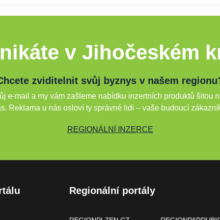
nikáte v Jihočeském kr
Chcete zviditelnit svůj byznys v našem regionu
j e-mail a my vám zašleme nabídku inzertních produktů šitou n
s. Reklama u nás osloví ty správné lidi – vaše budoucí zákazní
REGIONÁLNÍ INZERCE
rtálu
Regionální portály