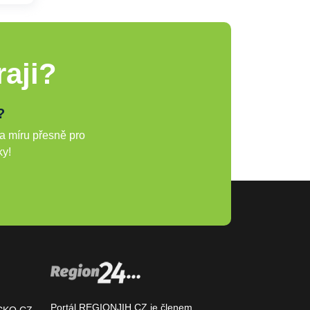
aji?
?
a míru přesně pro
ky!
Portál REGIONJIH.CZ je členem