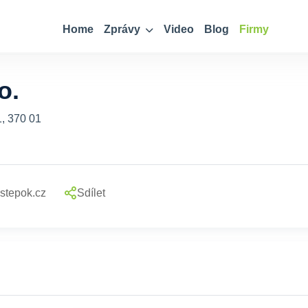
Home
Zprávy
Video
Blog
Firmy
o.
, 370 01
stepok.cz
Sdílet