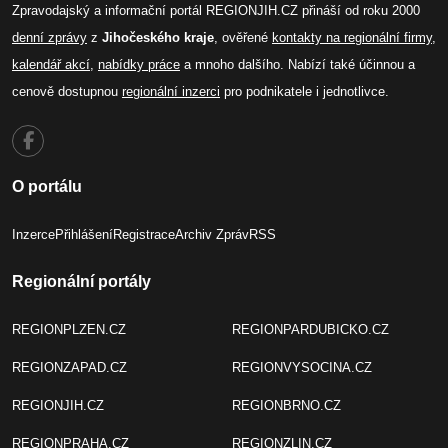
Zpravodajský a informační portál REGIONJIH.CZ přináší od roku 2000
denní zprávy
z
Jihočeského kraje
, ověřené
kontakty na regionální firmy
,
kalendář akcí
,
nabídky práce
a mnoho dalšího. Nabízí také účinnou a
cenově dostupnou
regionální inzerci
pro podnikatele i jednotlivce.
O portálu
Inzerce
Přihlášení
Registrace
Archiv Zpráv
RSS
Regionální portály
REGIONPLZEN.CZ
REGIONPARDUBICKO.CZ
REGIONZAPAD.CZ
REGIONVYSOCINA.CZ
REGIONJIH.CZ
REGIONBRNO.CZ
REGIONPRAHA.CZ
REGIONZLIN.CZ