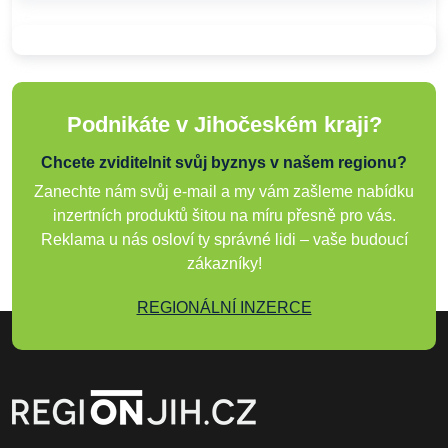
Podnikáte v Jihočeském kraji?
Chcete zviditelnit svůj byznys v našem regionu?
Zanechte nám svůj e-mail a my vám zašleme nabídku
inzertních produktů šitou na míru přesně pro vás.
Reklama u nás osloví ty správné lidi – vaše budoucí
zákazníky!
REGIONÁLNÍ INZERCE