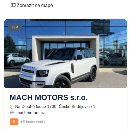
Zobrazit na mapě
TIP
MACH MOTORS s.r.o.
Na Dlouhé louce 1730, České Budějovice 1
machmotors.cz
5
( 5 hodnocení )