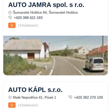
AUTO JAMRA spol. s r.o.
Šumavské Hoštice 84, Šumavské Hoštice
+420 388 421 183
0
( 0 hodnocení )
AUTO KÁPL s.r.o.
Malé Nepodřice 41, Písek 1
+420 382 270 109
0
( 0 hodnocení )