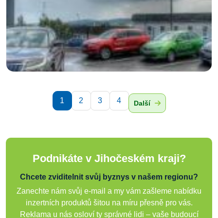
1
2
3
4
Další
Podnikáte v Jihočeském kraji?
Chcete zviditelnit svůj byznys v našem regionu?
Zanechte nám svůj e-mail a my vám zašleme nabídku
inzertních produktů šitou na míru přesně pro vás.
Reklama u nás osloví ty správné lidi – vaše budoucí