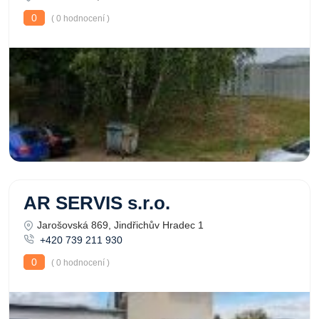
0
( 0 hodnocení )
AR SERVIS s.r.o.
Jarošovská 869, Jindřichův Hradec 1
+420 739 211 930
0
( 0 hodnocení )