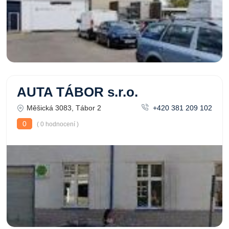
AUTA TÁBOR s.r.o.
Měšická 3083, Tábor 2
+420 381 209 102
0
( 0 hodnocení )