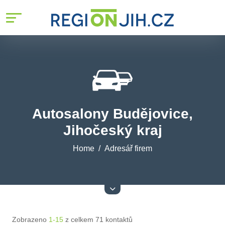
Autosalony Budějovice,
Jihočeský kraj
Home
Adresář firem
Zobrazeno
1-15
z celkem 71 kontaktů