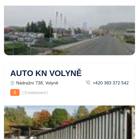
AUTO KN VOLYNĚ
Nádražní 738, Volyně
+420 383 372 542
0
( 0 hodnocení )