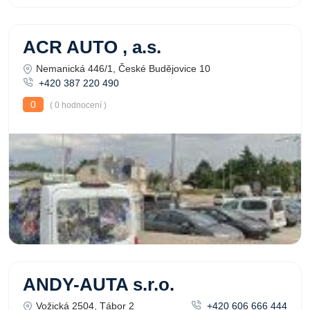
ACR AUTO , a.s.
Nemanická 446/1, České Budějovice 10
+420 387 220 490
0
( 0 hodnocení )
ANDY-AUTA s.r.o.
Vožická 2504, Tábor 2
+420 606 666 444