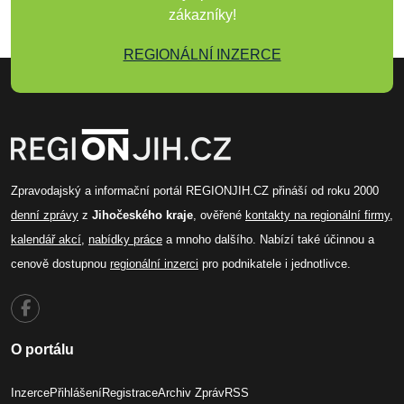
zákazníky!
REGIONÁLNÍ INZERCE
Zpravodajský a informační portál REGIONJIH.CZ přináší od roku 2000
denní zprávy
z
Jihočeského kraje
, ověřené
kontakty na regionální firmy
,
kalendář akcí
,
nabídky práce
a mnoho dalšího. Nabízí také účinnou a
cenově dostupnou
regionální inzerci
pro podnikatele i jednotlivce.
O portálu
Inzerce
Přihlášení
Registrace
Archiv Zpráv
RSS