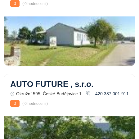
0
( 0 hodnocení )
AUTO FUTURE , s.r.o.
Okružní 595, České Budějovice 1
+420 387 001 911
0
( 0 hodnocení )