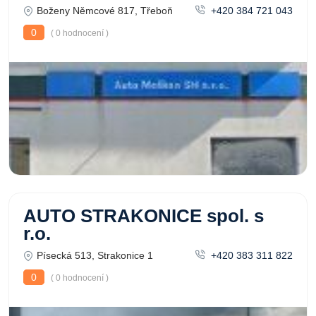
Boženy Němcové 817, Třeboň
+420 384 721 043
0
( 0 hodnocení )
AUTO STRAKONICE spol. s
r.o.
Písecká 513, Strakonice 1
+420 383 311 822
0
( 0 hodnocení )