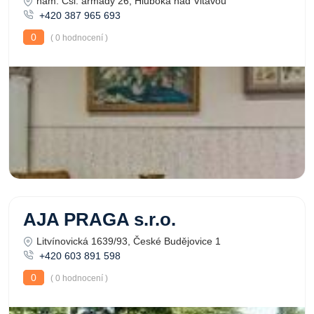
nám. Čsl. armády 26, Hluboká nad Vltavou
+420 387 965 693
0
( 0 hodnocení )
AJA PRAGA s.r.o.
Litvínovická 1639/93, České Budějovice 1
+420 603 891 598
0
( 0 hodnocení )