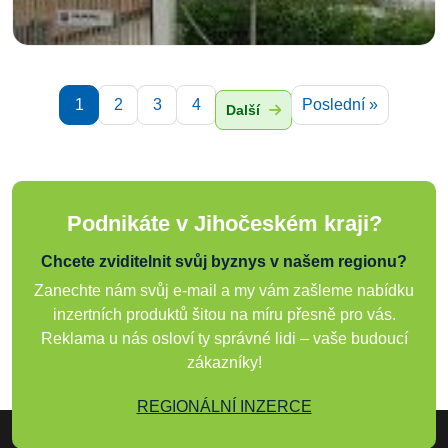
1
2
3
4
Poslední »
Další
Podnikáte v Jihočeském kraji?
Chcete zviditelnit svůj byznys v našem regionu?
Zanechte nám svůj e-mail a my vám zašleme nabídku
inzertních produktů šitou na míru přesně pro vás.
Reklama u nás osloví ty správné lidi – vaše budoucí
zákazníky!
REGIONÁLNÍ INZERCE