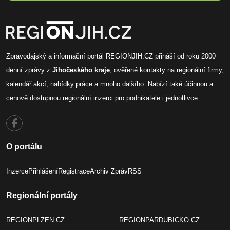
Zpravodajský a informační portál REGIONJIH.CZ přináší od roku 2000
denní zprávy
z
Jihočeského kraje
, ověřené
kontakty na regionální firmy
,
kalendář akcí
,
nabídky práce
a mnoho dalšího. Nabízí také účinnou a
cenově dostupnou
regionální inzerci
pro podnikatele i jednotlivce.
O portálu
Inzerce
Přihlášení
Registrace
Archiv Zpráv
RSS
Regionální portály
REGIONPLZEN.CZ
REGIONPARDUBICKO.CZ