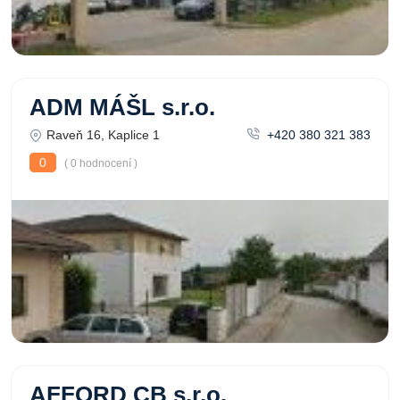
ADM MÁŠL s.r.o.
Raveň 16, Kaplice 1
+420 380 321 383
0
( 0 hodnocení )
AFFORD CB s.r.o.