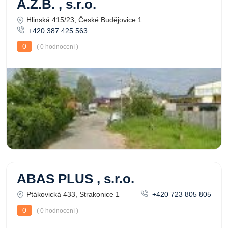
A.Z.B. , s.r.o.
Hlinská 415/23, České Budějovice 1
+420 387 425 563
0
( 0 hodnocení )
ABAS PLUS , s.r.o.
Ptákovická 433, Strakonice 1
+420 723 805 805
0
( 0 hodnocení )