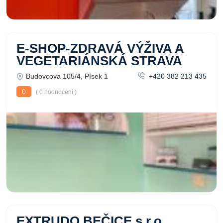
E-SHOP-ZDRAVÁ VÝŽIVA A
VEGETARIÁNSKÁ STRAVA
Budovcova 105/4, Písek 1
+420 382 213 435
0
( 0 hodnocení )
EXTRUDO BEČICE s.r.o.