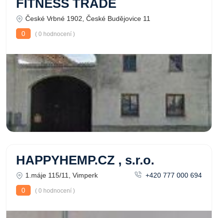
FITNESS TRADE
České Vrbné 1902, České Budějovice 11
0
( 0 hodnocení )
HAPPYHEMP.CZ , s.r.o.
1.máje 115/11, Vimperk
+420 777 000 694
0
( 0 hodnocení )