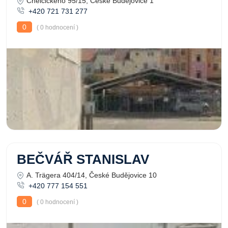
Chelčického 95/15, České Budějovice 1
+420 721 731 277
0
( 0 hodnocení )
BEČVÁŘ STANISLAV
A. Trägera 404/14, České Budějovice 10
+420 777 154 551
0
( 0 hodnocení )