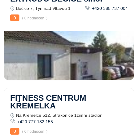
Bečice 7, Týn nad Vltavou 1
+420 385 737 004
0
( 0 hodnocení )
FITNESS CENTRUM
KŘEMELKA
Na Křemelce 512, Strakonice 1zimní stadion
+420 777 182 155
0
( 0 hodnocení )