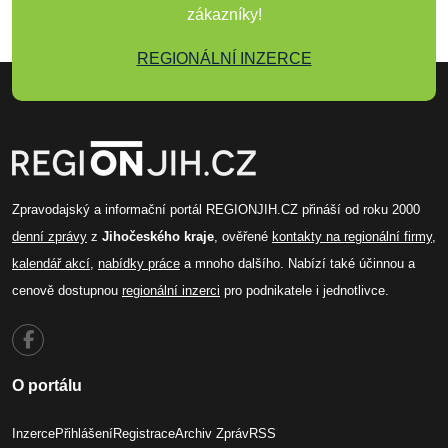
zákazníky!
REGIONÁLNÍ INZERCE
Zpravodajský a informační portál REGIONJIH.CZ přináší od roku 2000
denní zprávy
z
Jihočeského kraje
, ověřené
kontakty na regionální firmy
,
kalendář akcí
,
nabídky práce
a mnoho dalšího. Nabízí také účinnou a
cenově dostupnou
regionální inzerci
pro podnikatele i jednotlivce.
O portálu
Inzerce
Přihlášení
Registrace
Archiv Zpráv
RSS