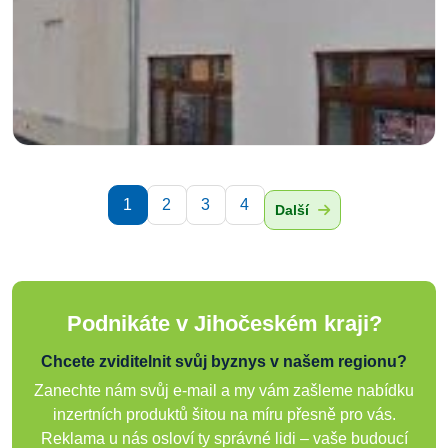
1
2
3
4
Další
Podnikáte v Jihočeském kraji?
Chcete zviditelnit svůj byznys v našem regionu?
Zanechte nám svůj e-mail a my vám zašleme nabídku
inzertních produktů šitou na míru přesně pro vás.
Reklama u nás osloví ty správné lidi – vaše budoucí