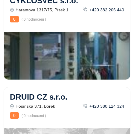
CYKLOŠVEC s.r.o.
Harantova 1317/75, Písek 1
+420 382 206 440
0
( 0 hodnocení )
DRUID CZ s.r.o.
Hosínská 371, Borek
+420 380 124 324
0
( 0 hodnocení )