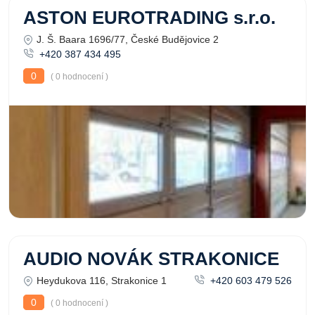
ASTON EUROTRADING s.r.o.
J. Š. Baara 1696/77, České Budějovice 2
+420 387 434 495
0
( 0 hodnocení )
AUDIO NOVÁK STRAKONICE
Heydukova 116, Strakonice 1
+420 603 479 526
0
( 0 hodnocení )