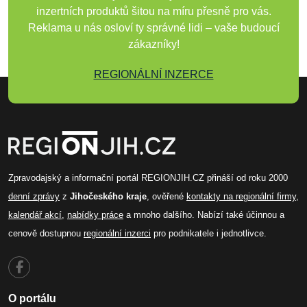
inzertních produktů šitou na míru přesně pro vás.
Reklama u nás osloví ty správné lidi – vaše budoucí
zákazníky!
REGIONÁLNÍ INZERCE
Zpravodajský a informační portál REGIONJIH.CZ přináší od roku 2000
denní zprávy
z
Jihočeského kraje
, ověřené
kontakty na regionální firmy
,
kalendář akcí
,
nabídky práce
a mnoho dalšího. Nabízí také účinnou a
cenově dostupnou
regionální inzerci
pro podnikatele i jednotlivce.
O portálu