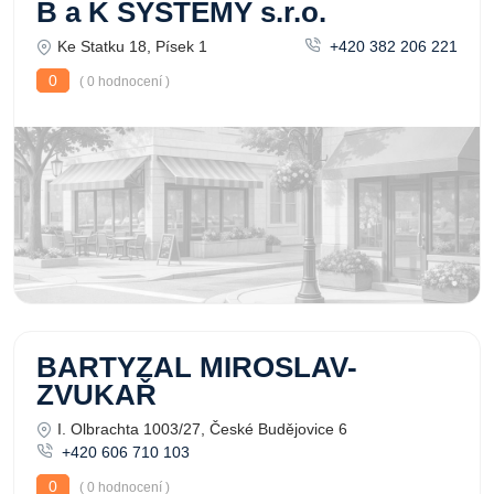
B a K SYSTÉMY s.r.o.
Ke Statku 18, Písek 1
+420 382 206 221
0
( 0 hodnocení )
BARTYZAL MIROSLAV-
ZVUKAŘ
I. Olbrachta 1003/27, České Budějovice 6
+420 606 710 103
0
( 0 hodnocení )