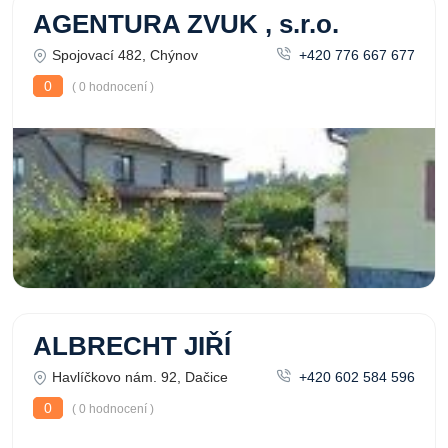
AGENTURA ZVUK , s.r.o.
Spojovací 482, Chýnov
+420 776 667 677
0
( 0 hodnocení )
ALBRECHT JIŘÍ
Havlíčkovo nám. 92, Dačice
+420 602 584 596
0
( 0 hodnocení )