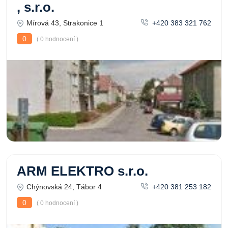
, s.r.o.
Mírová 43, Strakonice 1
+420 383 321 762
0
( 0 hodnocení )
ARM ELEKTRO s.r.o.
Chýnovská 24, Tábor 4
+420 381 253 182
0
( 0 hodnocení )