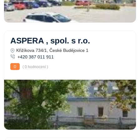
ASPERA , spol. s r.o.
Křižíkova 734/1, České Budějovice 1
+420 387 011 911
0
( 0 hodnocení )