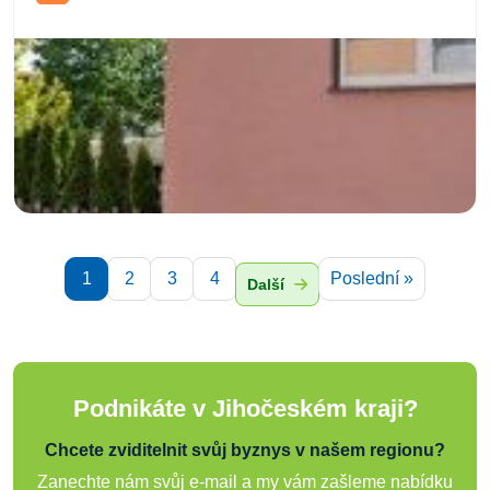
1
2
3
4
Poslední »
Další
Podnikáte v Jihočeském kraji?
Chcete zviditelnit svůj byznys v našem regionu?
Zanechte nám svůj e-mail a my vám zašleme nabídku