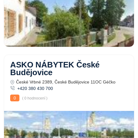
ASKO NÁBYTEK České
Budějovice
České Vrbné 2389, České Budějovice 11OC Géčko
+420 380 430 700
0
( 0 hodnocení )