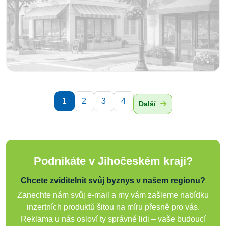
1
2
3
4
Další
Podnikáte v Jihočeském kraji?
Chcete zviditelnit svůj byznys v našem regionu?
Zanechte nám svůj e-mail a my vám zašleme nabídku
inzertních produktů šitou na míru přesně pro vás.
Reklama u nás osloví ty správné lidi – vaše budoucí