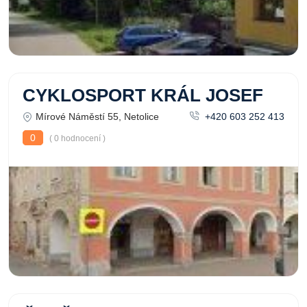
CYKLOSPORT KRÁL JOSEF
Mírové Náměstí 55, Netolice
+420 603 252 413
0
( 0 hodnocení )