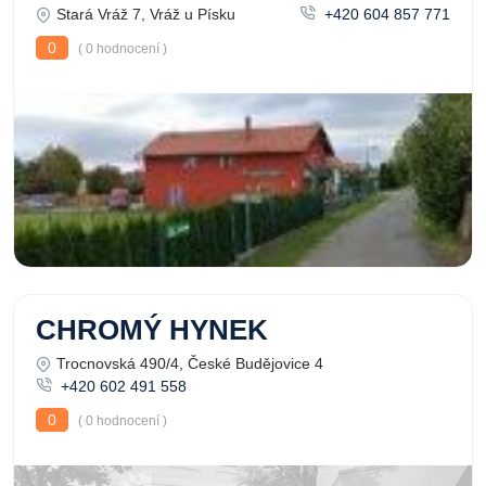
Stará Vráž 7, Vráž u Písku
+420 604 857 771
0
( 0 hodnocení )
CHROMÝ HYNEK
Trocnovská 490/4, České Budějovice 4
+420 602 491 558
0
( 0 hodnocení )