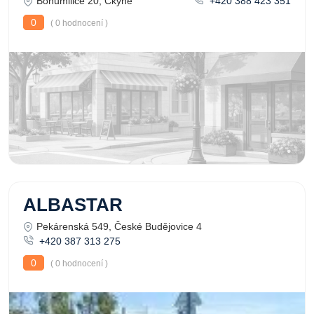
Bohumilice 20, Čkyně
+420 388 423 351
0
( 0 hodnocení )
ALBASTAR
Pekárenská 549, České Budějovice 4
+420 387 313 275
0
( 0 hodnocení )