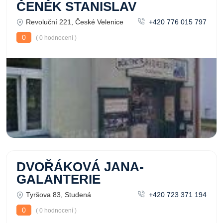
ČENĚK STANISLAV
Revoluční 221, České Velenice
+420 776 015 797
0
( 0 hodnocení )
DVOŘÁKOVÁ JANA-
GALANTERIE
Tyršova 83, Studená
+420 723 371 194
0
( 0 hodnocení )