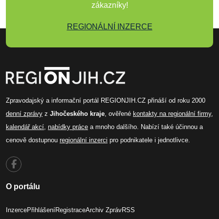
zákazníky!
REGIONÁLNÍ INZERCE
Zpravodajský a informační portál REGIONJIH.CZ přináší od roku 2000
denní zprávy
z
Jihočeského kraje
, ověřené
kontakty na regionální firmy
,
kalendář akcí
,
nabídky práce
a mnoho dalšího. Nabízí také účinnou a
cenově dostupnou
regionální inzerci
pro podnikatele i jednotlivce.
O portálu
Inzerce
Přihlášení
Registrace
Archiv Zpráv
RSS