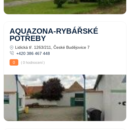
AQUAZONA-RYBÁŘSKÉ
POTŘEBY
Lidická tř. 1263/211, České Budějovice 7
+420 386 467 448
0
( 0 hodnocení )