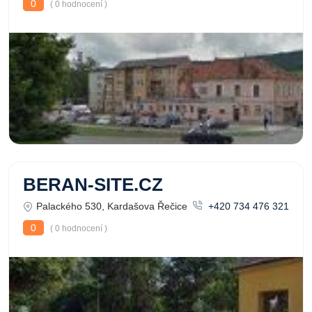
0
( 0 hodnocení )
BERAN-SITE.CZ
Palackého 530, Kardašova Řečice
+420 734 476 321
0
( 0 hodnocení )