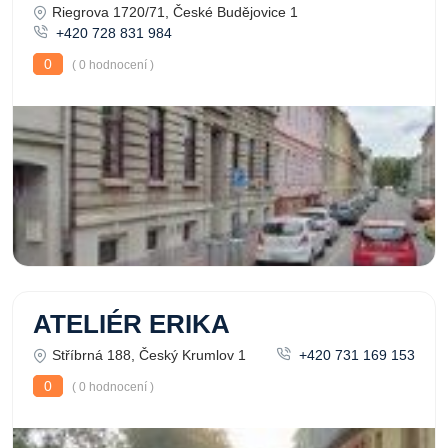
Riegrova 1720/71, České Budějovice 1
+420 728 831 984
0
( 0 hodnocení )
ATELIÉR ERIKA
Stříbrná 188, Český Krumlov 1
+420 731 169 153
0
( 0 hodnocení )