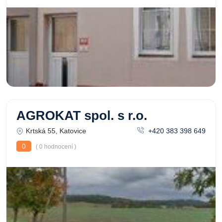
AGROKAT spol. s r.o.
Krtská 55, Katovice
+420 383 398 649
0
( 0 hodnocení )