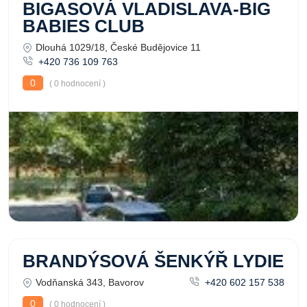
BIGASOVÁ VLADISLAVA-BIG
BABIES CLUB
Dlouhá 1029/18, České Budějovice 11
+420 736 109 763
0
( 0 hodnocení )
BRANDÝSOVÁ ŠENKÝŘ LYDIE
Vodňanská 343, Bavorov
+420 602 157 538
0
( 0 hodnocení )