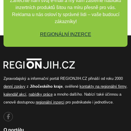
Zanechte nám svůj e-mail a my vám zašleme nabídku
inzertních produktů šitou na míru přesně pro vás.
Reklama u nás osloví ty správné lidi – vaše budoucí
zákazníky!
REGIONÁLNÍ INZERCE
Zpravodajský a informační portál REGIONJIH.CZ přináší od roku 2000
denní zprávy
z
Jihočeského kraje
, ověřené
kontakty na regionální firmy
,
kalendář akcí
,
nabídky práce
a mnoho dalšího. Nabízí také účinnou a
cenově dostupnou
regionální inzerci
pro podnikatele i jednotlivce.
O portálu