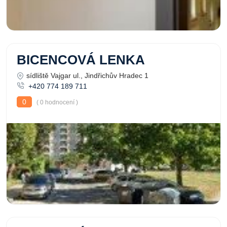
BICENCOVÁ LENKA
sídliště Vajgar ul., Jindřichův Hradec 1
+420 774 189 711
0
( 0 hodnocení )