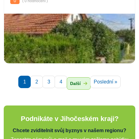
0
( 0 hodnocení )
1
2
3
4
Poslední »
Další
Podnikáte v Jihočeském kraji?
Chcete zviditelnit svůj byznys v našem regionu?