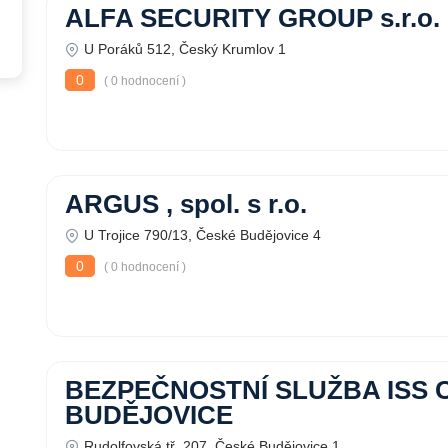
ALFA SECURITY GROUP s.r.o.
U Poráků 512, Český Krumlov 1
0
( 0 hodnocení )
ARGUS , spol. s r.o.
U Trojice 790/13, České Budějovice 4
0
( 0 hodnocení )
BEZPEČNOSTNÍ SLUŽBA ISS 
BUDĚJOVICE
Rudolfovská tř. 207, České Budějovice 1