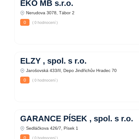
EKO MB s.r.o.
Nerudova 3078, Tábor 2
0
( 0 hodnocení )
ELZY , spol. s r.o.
Jarošovská 433/II, Depo Jindřichův Hradec 70
0
( 0 hodnocení )
GARANCE PÍSEK , spol. s r.o.
Sedláčkova 426/7, Písek 1
0
( 0 hodnocení )