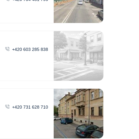
+420 603 285 838
+420 731 628 710