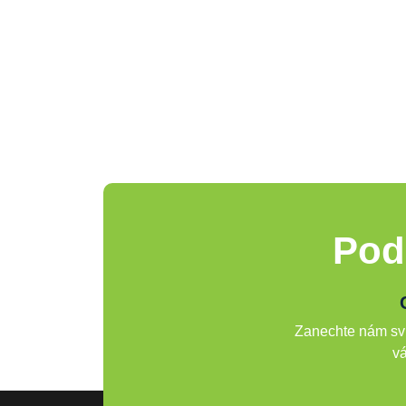
Pod
Zanechte nám svů
vá