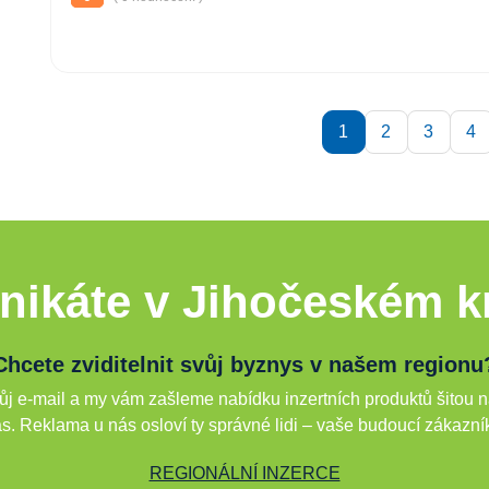
1
2
3
4
nikáte v Jihočeském kr
Chcete zviditelnit svůj byznys v našem regionu
j e-mail a my vám zašleme nabídku inzertních produktů šitou n
s. Reklama u nás osloví ty správné lidi – vaše budoucí zákazní
REGIONÁLNÍ INZERCE