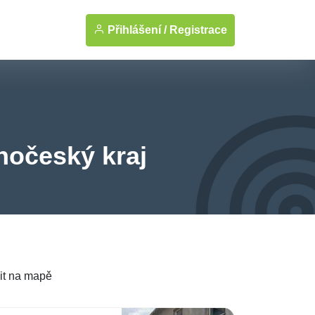
Přihlášení /
Registrace
hočeský kraj
it na mapě