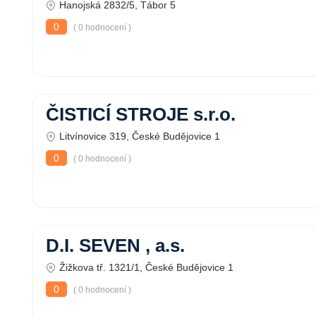
Hanojská 2832/5, Tábor 5
0
( 0 hodnocení )
ČISTICÍ STROJE s.r.o.
Litvínovice 319, České Budějovice 1
0
( 0 hodnocení )
D.I. SEVEN , a.s.
Žižkova tř. 1321/1, České Budějovice 1
0
( 0 hodnocení )