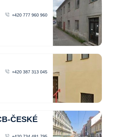
+420 777 960 960
+420 387 313 045
CB-ČESKÉ
+420 734 481 795