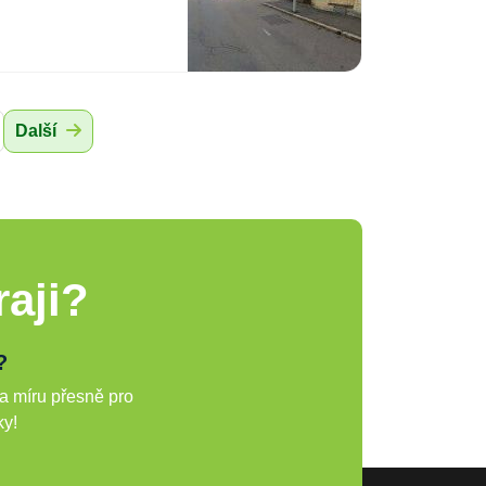
Další
aji?
?
a míru přesně pro
ky!