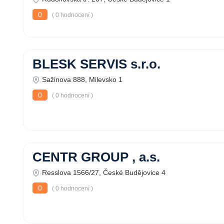
0
( 0 hodnocení )
BLESK SERVIS s.r.o.
Sažinova 888, Milevsko 1
0
( 0 hodnocení )
CENTR GROUP , a.s.
Resslova 1566/27, České Budějovice 4
0
( 0 hodnocení )