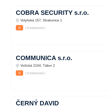
COBRA SECURITY s.r.o.
Volyňská 157, Strakonice 1
0
( 0 hodnocení )
COMMUNICA s.r.o.
Vožická 2104, Tábor 2
0
( 0 hodnocení )
ČERNÝ DAVID