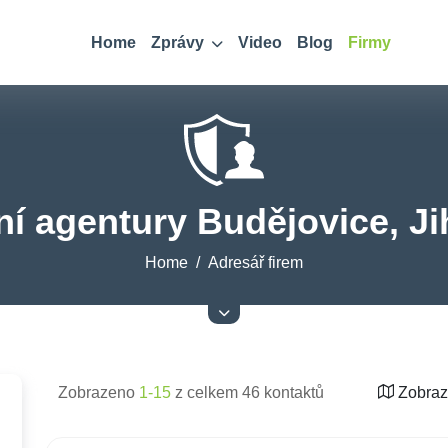
Home
Zprávy
Video
Blog
Firmy
í agentury Budějovice, Ji
Home
Adresář firem
Zobrazeno
1-15
z celkem 46 kontaktů
Zobraz