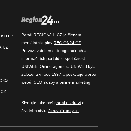
Portál REGIONJIH.CZ je členem
CKO.CZ
mediální skupiny
REGION24.CZ
.
A.CZ
Provozovatelem sítě regionálních a
informačních portálů je společnost
UNIWEB
. Online agentura UNIWEB byla
založená v roce 1997 a poskytuje tvorbu
C.CZ
webů, SEO služby a online marketing.
.CZ
Sledujte také náš
portál o zdraví
a
životním stylu
ZdraveTrendy.cz
.