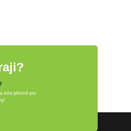
aji?
?
a míru přesně pro
ky!