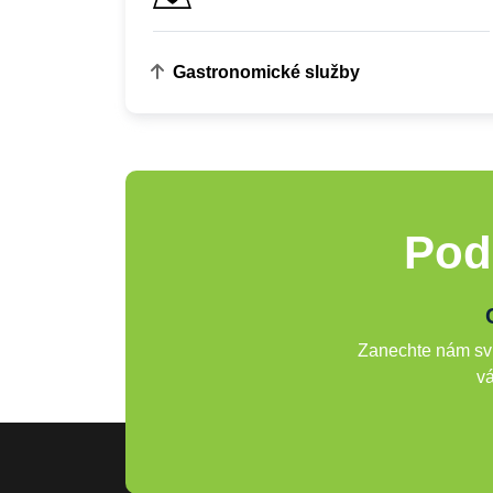
Gastronomické služby
Pod
Zanechte nám svů
vá