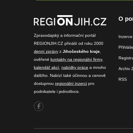
O po
Zpravodajský a informační portál
Inzerce
REGIONJIH.CZ přináší od roku 2000
Přihláš
denní zprávy
z
Jihočeského kraje
,
Registr
ověřené
kontakty na regionální firmy
,
kalendář akcí
,
nabídky práce
a mnoho
Archiv 
dalšího. Nabízí také účinnou a cenově
RSS
dostupnou
regionální inzerci
pro
podnikatele i jednotlivce.