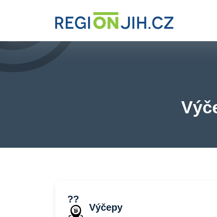
Výče
??
Výčepy