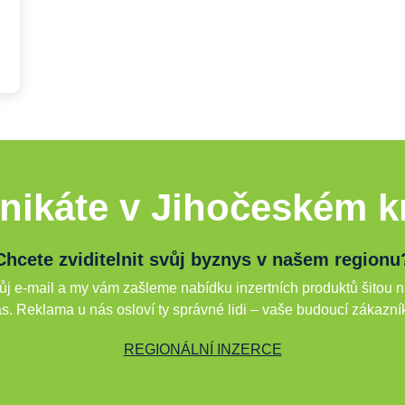
nikáte v Jihočeském kr
Chcete zviditelnit svůj byznys v našem regionu
j e-mail a my vám zašleme nabídku inzertních produktů šitou n
s. Reklama u nás osloví ty správné lidi – vaše budoucí zákazní
REGIONÁLNÍ INZERCE