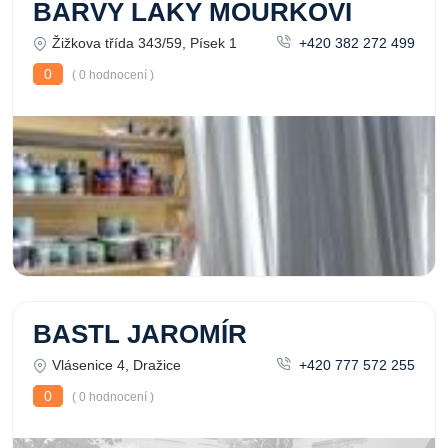
BARVY LAKY MOURKOVI
Žižkova třída 343/59, Písek 1
+420 382 272 499
0
( 0 hodnocení )
BASTL JAROMÍR
Vlásenice 4, Dražice
+420 777 572 255
0
( 0 hodnocení )