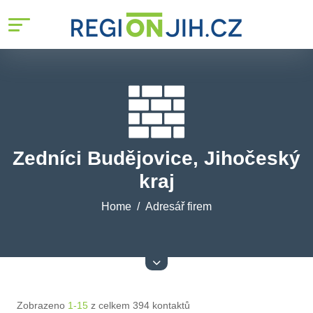
Zedníci Budějovice, Jihočeský
kraj
Home
Adresář firem
Zobrazeno
1-15
z celkem 394 kontaktů