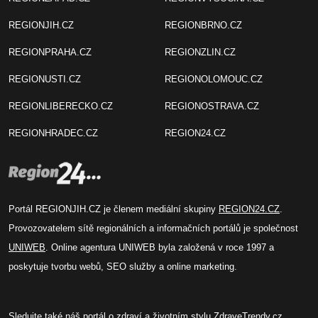
REGIONJIH.CZ
REGIONBRNO.CZ
REGIONPRAHA.CZ
REGIONZLIN.CZ
REGIONUSTI.CZ
REGIONOLOMOUC.CZ
REGIONLIBERECKO.CZ
REGIONOSTRAVA.CZ
REGIONHRADEC.CZ
REGION24.CZ
Portál REGIONJIH.CZ je členem mediální skupiny
REGION24.CZ
.
Provozovatelem sítě regionálních a informačních portálů je společnost
UNIWEB
. Online agentura UNIWEB byla založená v roce 1997 a
poskytuje tvorbu webů, SEO služby a online marketing.
Sledujte také náš
portál o zdraví
a životním stylu
ZdraveTrendy.cz
.