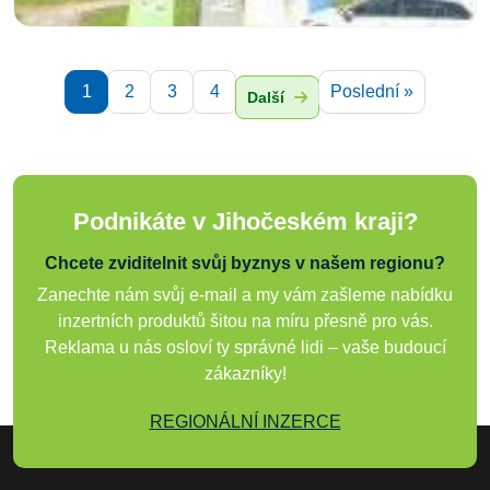
1
2
3
4
Poslední »
Další
Podnikáte v Jihočeském kraji?
Chcete zviditelnit svůj byznys v našem regionu?
Zanechte nám svůj e-mail a my vám zašleme nabídku
inzertních produktů šitou na míru přesně pro vás.
Reklama u nás osloví ty správné lidi – vaše budoucí
zákazníky!
REGIONÁLNÍ INZERCE