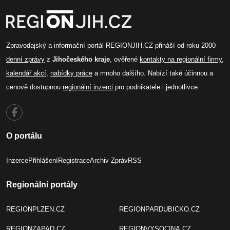
Zpravodajský a informační portál REGIONJIH.CZ přináší od roku 2000
denní zprávy
z
Jihočeského kraje
, ověřené
kontakty na regionální firmy
,
kalendář akcí
,
nabídky práce
a mnoho dalšího. Nabízí také účinnou a
cenově dostupnou
regionální inzerci
pro podnikatele i jednotlivce.
O portálu
Inzerce
Přihlášení
Registrace
Archiv Zpráv
RSS
Regionální portály
REGIONPLZEN.CZ
REGIONPARDUBICKO.CZ
REGIONZAPAD.CZ
REGIONVYSOCINA.CZ