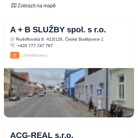
Zobrazit na mapě
A + B SLUŽBY spol. s r.o.
Rudolfovská tř. 413/126, České Budějovice 1
+420 777 747 767
0
( 0 hodnocení )
ACG-REAL s.r.o.