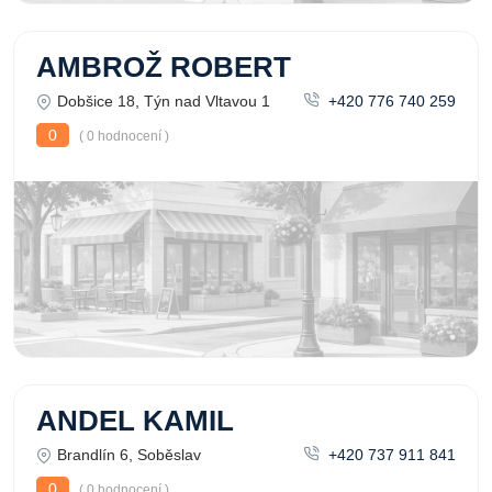
AMBROŽ ROBERT
Dobšice 18, Týn nad Vltavou 1
+420 776 740 259
0
( 0 hodnocení )
ANDEL KAMIL
Brandlín 6, Soběslav
+420 737 911 841
0
( 0 hodnocení )