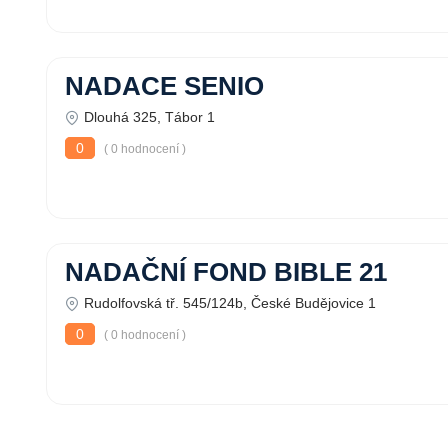
NADACE SENIO
Dlouhá 325, Tábor 1
0
( 0 hodnocení )
NADAČNÍ FOND BIBLE 21
Rudolfovská tř. 545/124b, České Budějovice 1
0
( 0 hodnocení )