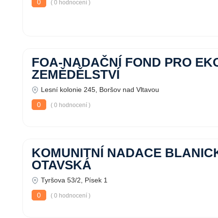
0
( 0 hodnocení )
FOA-NADAČNÍ FOND PRO EK
ZEMĚDĚLSTVÍ
Lesní kolonie 245, Boršov nad Vltavou
0
( 0 hodnocení )
KOMUNITNÍ NADACE BLANIC
OTAVSKÁ
Tyršova 53/2, Písek 1
0
( 0 hodnocení )