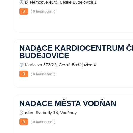
B. Němcové 49/3, České Budějovice 1
0
( 0 hodnocení )
NADACE KARDIOCENTRUM Č
BUDĚJOVICE
Klaricova 873/22, České Budějovice 4
0
( 0 hodnocení )
NADACE MĚSTA VODŇAN
nám. Svobody 18, Vodňany
0
( 0 hodnocení )