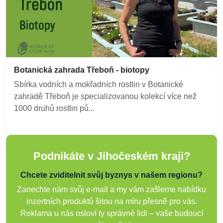
Botanická zahrada Třeboň - biotopy
Sbírka vodních a mokřadních rostlin v Botanické
zahradě Třeboň je specializovanou kolekcí více než
1000 druhů rostlin pů...
Podnikáte v Jihočeském kraji?
Chcete zviditelnit svůj byznys v našem regionu?
Zanechte nám svůj e-mail a my vám zašleme nabídku
inzertních produktů šitou na míru přesně pro vás.
Reklama u nás osloví ty správné lidi – vaše budoucí