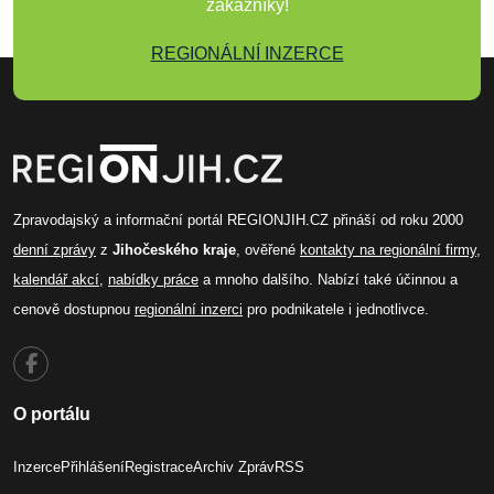
zákazníky!
REGIONÁLNÍ INZERCE
Zpravodajský a informační portál REGIONJIH.CZ přináší od roku 2000
denní zprávy
z
Jihočeského kraje
, ověřené
kontakty na regionální firmy
,
kalendář akcí
,
nabídky práce
a mnoho dalšího. Nabízí také účinnou a
cenově dostupnou
regionální inzerci
pro podnikatele i jednotlivce.
O portálu
Inzerce
Přihlášení
Registrace
Archiv Zpráv
RSS