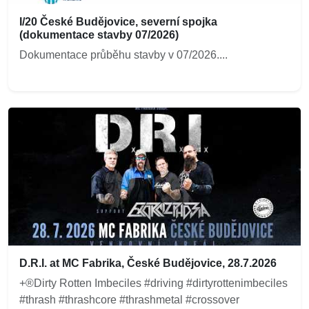
I/20 České Budějovice, severní spojka
(dokumentace stavby 07/2026)
Dokumentace průběhu stavby v 07/2026....
D.R.I. at MC Fabrika, České Budějovice, 28.7.2026
+®Dirty Rotten Imbeciles #driving #dirtyrottenimbeciles
#thrash #thrashcore #thrashmetal #crossover