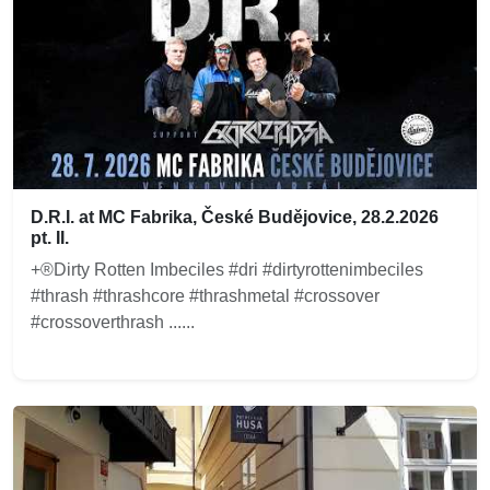
D.R.I. at MC Fabrika, České Budějovice, 28.2.2026
pt. II.
+®Dirty Rotten Imbeciles #dri #dirtyrottenimbeciles
#thrash #thrashcore #thrashmetal #crossover
#crossoverthrash ......