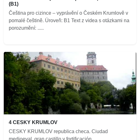
(B1)
Čeština pro cizince – vyprávění o Českém Krumlově v
pomalé češtině. Úroveň: B1 Text z videa s otázkami na
porozumění: .....
4 CESKY KRUMLOV
CESKY KRUMLOV republica checa. Ciudad
medioeval, gran castillo y fortificación....