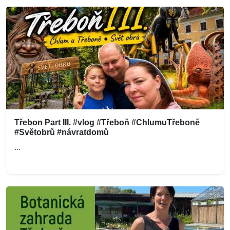
Třebon Part III. #vlog #Třeboň #ChlumuTřeboně
#Světobrů #návratdomů
...