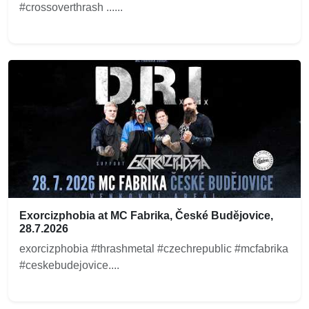
#crossoverthrash ......
Exorcizphobia at MC Fabrika, České Budějovice,
28.7.2026
exorcizphobia #thrashmetal #czechrepublic #mcfabrika
#ceskebudejovice....