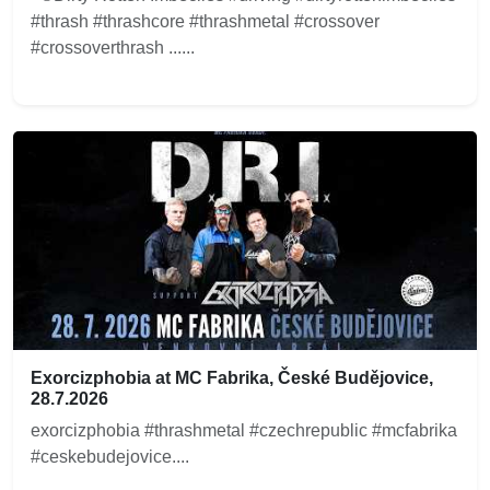
#thrash #thrashcore #thrashmetal #crossover
#crossoverthrash ......
Exorcizphobia at MC Fabrika, České Budějovice,
28.7.2026
exorcizphobia #thrashmetal #czechrepublic #mcfabrika
#ceskebudejovice....