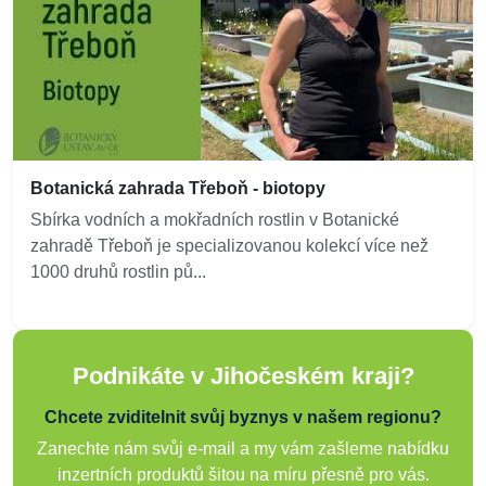
Botanická zahrada Třeboň - biotopy
Sbírka vodních a mokřadních rostlin v Botanické
zahradě Třeboň je specializovanou kolekcí více než
1000 druhů rostlin pů...
Podnikáte v Jihočeském kraji?
Chcete zviditelnit svůj byznys v našem regionu?
Zanechte nám svůj e-mail a my vám zašleme nabídku
inzertních produktů šitou na míru přesně pro vás.