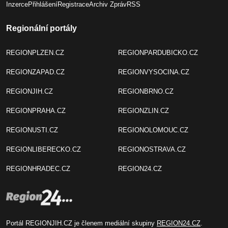
Inzerce
Přihlášení
Registrace
Archiv Zpráv
RSS
Regionální portály
REGIONPLZEN.CZ
REGIONPARDUBICKO.CZ
REGIONZAPAD.CZ
REGIONVYSOCINA.CZ
REGIONJIH.CZ
REGIONBRNO.CZ
REGIONPRAHA.CZ
REGIONZLIN.CZ
REGIONUSTI.CZ
REGIONOLOMOUC.CZ
REGIONLIBERECKO.CZ
REGIONOSTRAVA.CZ
REGIONHRADEC.CZ
REGION24.CZ
Portál REGIONJIH.CZ je členem mediální skupiny
REGION24.CZ
.