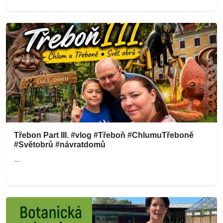
Třebon Part III. #vlog #Třeboň #ChlumuTřeboně
#Světobrů #návratdomů
...