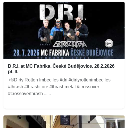
D.R.I. at MC Fabrika, České Budějovice, 28.2.2026
pt. II.
+®Dirty Rotten Imbeciles #dri #dirtyrottenimbeciles
#thrash #thrashcore #thrashmetal #crossover
#crossoverthrash ......