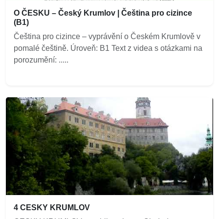
O ČESKU – Český Krumlov | Čeština pro cizince
(B1)
Čeština pro cizince – vyprávění o Českém Krumlově v
pomalé češtině. Úroveň: B1 Text z videa s otázkami na
porozumění: .....
4 CESKY KRUMLOV