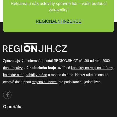
Reklama u nás osloví ty správné lidi – vaše budoucí
zákazníky!
REGIONÁLNÍ INZERCE
Zpravodajský a informační portál REGIONJIH.CZ přináší od roku 2000
denní zprávy
z
Jihočeského kraje
, ověřené
kontakty na regionální firmy
,
kalendář akcí
,
nabídky práce
a mnoho dalšího. Nabízí také účinnou a
cenově dostupnou
regionální inzerci
pro podnikatele i jednotlivce.
O portálu