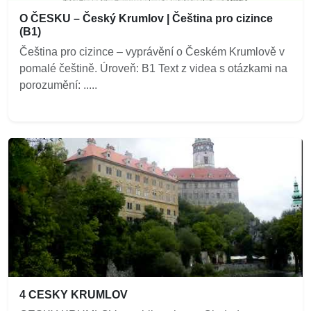
O ČESKU – Český Krumlov | Čeština pro cizince
(B1)
Čeština pro cizince – vyprávění o Českém Krumlově v
pomalé češtině. Úroveň: B1 Text z videa s otázkami na
porozumění: .....
4 CESKY KRUMLOV