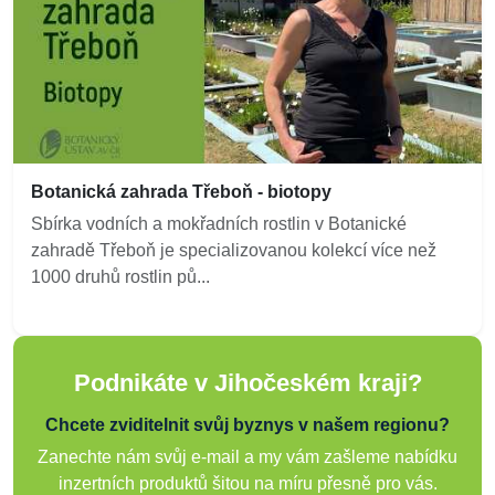
Botanická zahrada Třeboň - biotopy
Sbírka vodních a mokřadních rostlin v Botanické
zahradě Třeboň je specializovanou kolekcí více než
1000 druhů rostlin pů...
Podnikáte v Jihočeském kraji?
Chcete zviditelnit svůj byznys v našem regionu?
Zanechte nám svůj e-mail a my vám zašleme nabídku
inzertních produktů šitou na míru přesně pro vás.