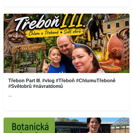
Třebon Part III. #vlog #Třeboň #ChlumuTřeboně
#Světobrů #návratdomů
...