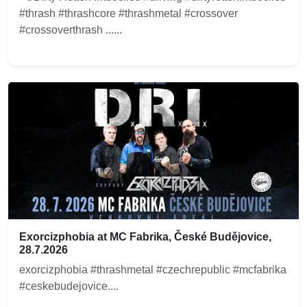
#thrash #thrashcore #thrashmetal #crossover
#crossoverthrash ......
Exorcizphobia at MC Fabrika, České Budějovice,
28.7.2026
exorcizphobia #thrashmetal #czechrepublic #mcfabrika
#ceskebudejovice....