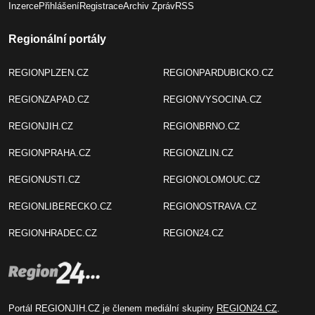
Inzerce
Přihlášení
Registrace
Archiv Zpráv
RSS
Regionální portály
REGIONPLZEN.CZ
REGIONPARDUBICKO.CZ
REGIONZAPAD.CZ
REGIONVYSOCINA.CZ
REGIONJIH.CZ
REGIONBRNO.CZ
REGIONPRAHA.CZ
REGIONZLIN.CZ
REGIONUSTI.CZ
REGIONOLOMOUC.CZ
REGIONLIBERECKO.CZ
REGIONOSTRAVA.CZ
REGIONHRADEC.CZ
REGION24.CZ
Portál REGIONJIH.CZ je členem mediální skupiny
REGION24.CZ
.