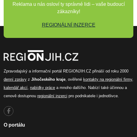
Reklama u nás osloví ty správné lidi – vaše budoucí
zákazníky!
REGIONÁLNÍ INZERCE
Zpravodajský a informační portál REGIONJIH.CZ přináší od roku 2000
denní zprávy
z
Jihočeského kraje
, ověřené
kontakty na regionální firmy
,
kalendář akcí
,
nabídky práce
a mnoho dalšího. Nabízí také účinnou a
cenově dostupnou
regionální inzerci
pro podnikatele i jednotlivce.
O portálu