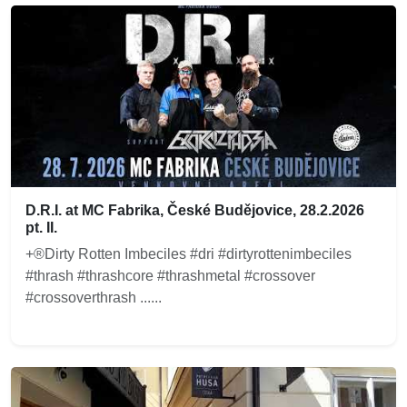
D.R.I. at MC Fabrika, České Budějovice, 28.2.2026
pt. II.
+®Dirty Rotten Imbeciles #dri #dirtyrottenimbeciles
#thrash #thrashcore #thrashmetal #crossover
#crossoverthrash ......