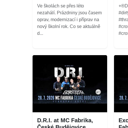
Ve školách se přes léto
+®Di
nezahálí. Prázdniny jsou časem
#dir
oprav, modernizací i příprav na
#thr
nový školní rok. Co se aktuálně
#cro
d...
#cros
D.R.I. at MC Fabrika,
Exo
České Budějovice,
Fab