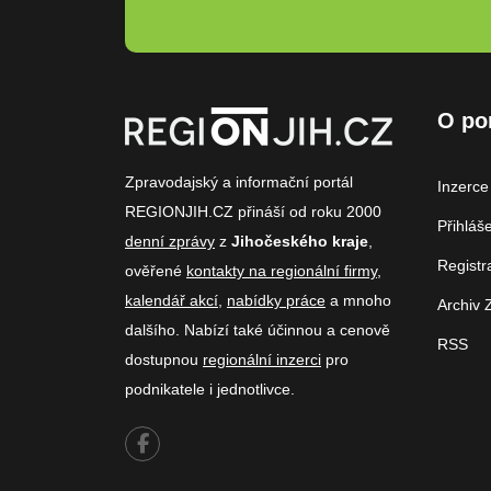
O po
Zpravodajský a informační portál
Inzerce
REGIONJIH.CZ přináší od roku 2000
Přihláš
denní zprávy
z
Jihočeského kraje
,
Registr
ověřené
kontakty na regionální firmy
,
kalendář akcí
,
nabídky práce
a mnoho
Archiv 
dalšího. Nabízí také účinnou a cenově
RSS
dostupnou
regionální inzerci
pro
podnikatele i jednotlivce.