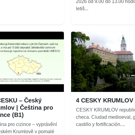
2026 od 9.00 do 13.00 hodi
letiš...
ČESKU – Český
4 CESKY KRUMLOV
mlov | Čeština pro
CESKY KRUMLOV republi
ince (B1)
checa. Ciudad medioeval, 
ina pro cizince – vyprávění
castillo y fortificación....
ském Krumlově v pomalé