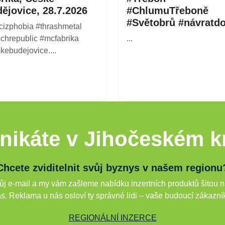
ějovice, 28.7.2026
#ChlumuTřeboně
#Světobrů #návratd
cizphobia #thrashmetal
chrepublic #mcfabrika
...
kebudejovice....
nikáte v Jihočeském kr
Chcete zviditelnit svůj byznys v našem regionu
j e-mail a my vám zašleme nabídku inzertních produktů šitou n
s. Reklama u nás osloví ty správné lidi – vaše budoucí zákazní
REGIONÁLNÍ INZERCE