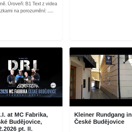
ině. Úroveň: B1 Text z videa
ázkami na porozumění: .....
.I. at MC Fabrika,
Kleiner Rundgang in
ké Budějovice,
České Budějovice
2.2026 pt. II.
...