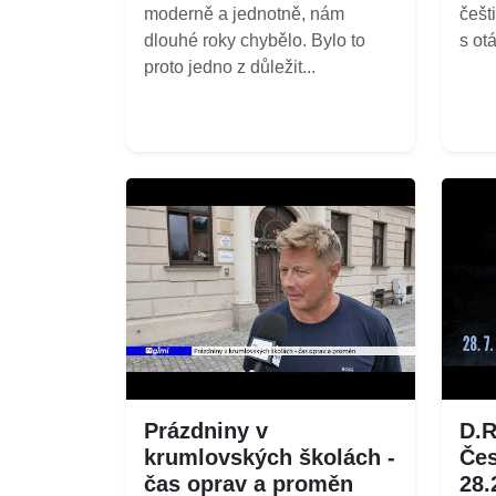
moderně a jednotně, nám
češt
dlouhé roky chybělo. Bylo to
s ot
proto jedno z důležit...
Prázdniny v
D.R
krumlovských školách -
Čes
čas oprav a proměn
28.