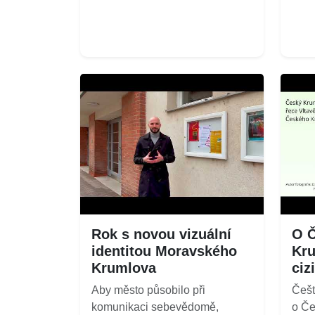
Rok s novou vizuální
O 
identitou Moravského
Kru
Krumlova
ciz
Aby město působilo při
Češt
komunikaci sebevědomě,
o Če