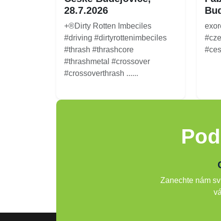
28.7.2026
Bud
+®Dirty Rotten Imbeciles
exor
#driving #dirtyrottenimbeciles
#cze
#thrash #thrashcore
#ces
#thrashmetal #crossover
#crossoverthrash ......
Pod
Zanechte nám svů
vá