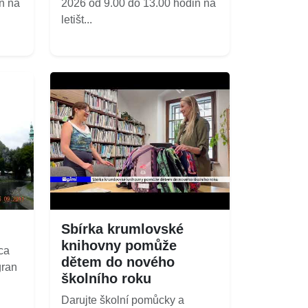
n na
2026 od 9.00 do 13.00 hodin na
letišt...
Sbírka krumlovské
knihovny pomůže
ca
dětem do nového
gran
školního roku
Darujte školní pomůcky a