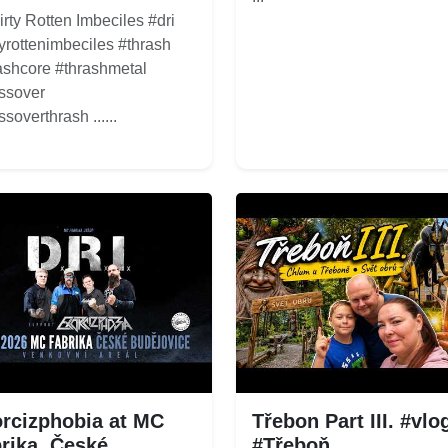
rty Rotten Imbeciles #dri
tyrottenimbeciles #thrash
ashcore #thrashmetal
ssover
soverthrash ......
rcizphobia at MC
Třebon Part III. #vlo
rika, České
#Třeboň