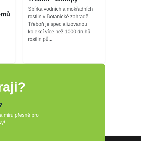
Sbírka vodních a mokřadních
omů
rostlin v Botanické zahradě
Třeboň je specializovanou
kolekcí více než 1000 druhů
rostlin pů...
aji?
?
a míru přesně pro
ky!