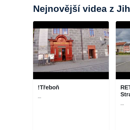
Nejnovější videa z Ji
!Třeboň
RE
Str
...
...