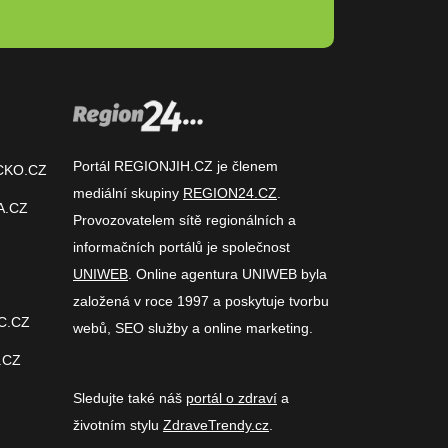
Portál REGIONJIH.CZ je členem
CKO.CZ
mediální skupiny
REGION24.CZ
.
A.CZ
Provozovatelem sítě regionálních a
informačních portálů je společnost
UNIWEB
. Online agentura UNIWEB byla
založená v roce 1997 a poskytuje tvorbu
C.CZ
webů, SEO služby a online marketing.
.CZ
Sledujte také náš
portál o zdraví
a
životním stylu
ZdraveTrendy.cz
.